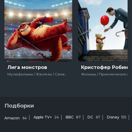
Лига монстров
Кристофер Робин
Мультфильмы / Фэнтези / Семейный / Спортивный / Комедия / США / 2021 / Про спорт / Про монстров
Подборки
Apple TV+
24
BBC
87
DC
67
Disney
155
Amazon
64