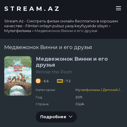
STREAM.AZ
Stream.Az - Смотреть фильм онлайн бесплатно в хорошем
качестве - Filmləri onlayn pulsuz yaxşı keyfiyyətdə izləyin
»
Мультфильмы
» Медвежонок Винни и его друзья
Медвежонок Винни и его друзья
Медвежонок Винни и его
друзья
Winnie the Pooh
- 6.6
- 7.2
Категории:
Мультфильмы
/
Детский
/
По
Год:
2011
Страна:
США
Подробнее