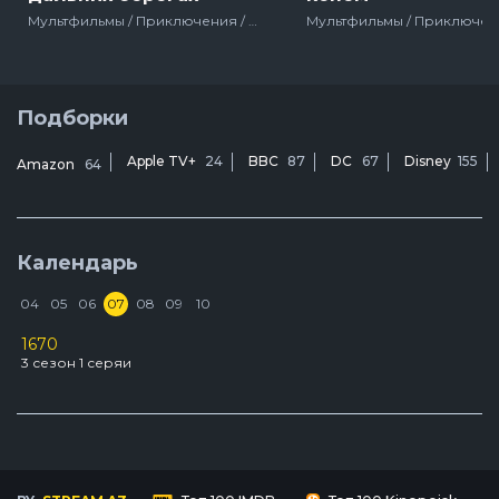
Мультфильмы / Приключения / Детский / Полнометражный / Семейный / Русский / Комедия / Россия
Подборки
Apple TV+
24
BBC
87
DC
67
Disney
155
Amazon
64
Календарь
04
05
06
07
08
09
10
1670
D
3 сезон 1 серяи
2
У
3