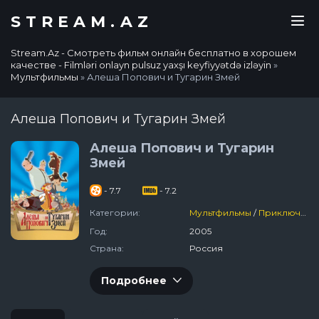
STREAM.AZ
Stream.Az - Смотреть фильм онлайн бесплатно в хорошем
качестве - Filmləri onlayn pulsuz yaxşı keyfiyyətdə izləyin
»
Мультфильмы
» Алеша Попович и Тугарин Змей
Алеша Попович и Тугарин Змей
Алеша Попович и Тугарин
Змей
- 7.7
- 7.2
Категории:
Мультфильмы
/
Приключения
Год:
2005
Страна:
Россия
Подробнее