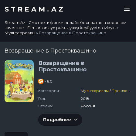
STREAM.AZ
Stream.Az - Смотреть фильм онлайн бесплатно в хорошем
качестве - Filmləri onlayn pulsuz yaxşı keyfiyyətdə izləyin
»
Мультсериалы
» Возвращение в Простоквашино
Возвращение в Простоквашино
Возвращение в
Простоквашино
- 6.0
Категории:
Мультсериалы
/
Приключения
Год:
2018
Страна:
Россия
Подробнее