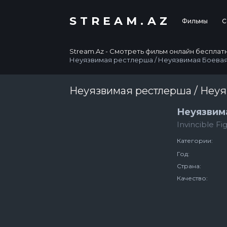
STREAM.AZ
Фильмы
С
Stream.Az - Смотреть фильм онлайн бесплатно в
Неуязвимая рестлерша / Неуязвимая Боева
Неуязвимая рестлерша / Неу
Неуязвим
Invincible Fig
Категории:
Год:
Страна:
Качество: