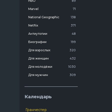
HBO
89
Marvel
71
National Geographic
138
Netflix
371
Антиутопии
48
Биографии
199
Для взрослых
320
Для женщин
432
Для молодёжи
1030
Для мужчин
309
Лучшие фильмы 20 века
7
Молодежные комедии
273
Календарь
Мотивирующие
103
На реальных событиях
274
Гранчестер