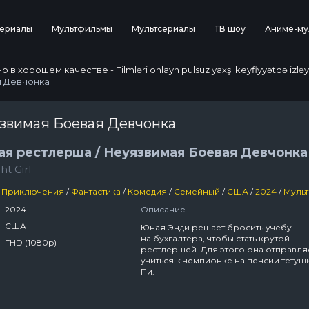
ериалы
Мультфильмы
Мультсериалы
ТВ шоу
Аниме-му
 хорошем качестве - Filmləri onlayn pulsuz yaxşı keyfiyyətdə izləy
я Девчонка
язвимая Боевая Девчонка
ая рестлерша / Неуязвимая Боевая Девчонка
ht Girl
Приключения
/
Фантастика
/
Комедия
/
Семейный
/
США
/
2024
/
Мультсер
2024
Описание
США
Юная Энди решает бросить учебу
на бухгалтера, чтобы стать крутой
FHD (1080p)
рестлершей. Для этого она отправля
учиться к чемпионке на пенсии тетуш
Пи.