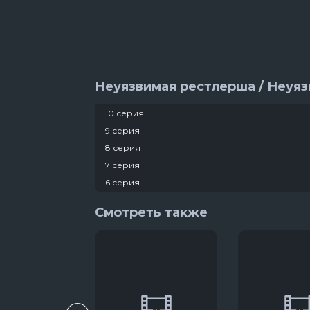
Неуязвимая рестлерша / Неуяз
10 серия
9 серия
8 серия
7 серия
6 серия
5 серия
Смотреть также
4 серия
3 серия
2 серия
1 серия