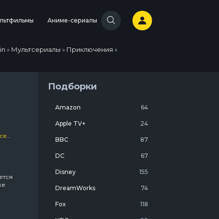
льтфильмы
Аниме-сериалы
in
»
Мультсериалы
»
Приключения
»
Подборки
Amazon
64
Apple TV+
24
иалы
BBC
87
DC
67
Disney
155
ется
ке
DreamWorks
74
Fox
118