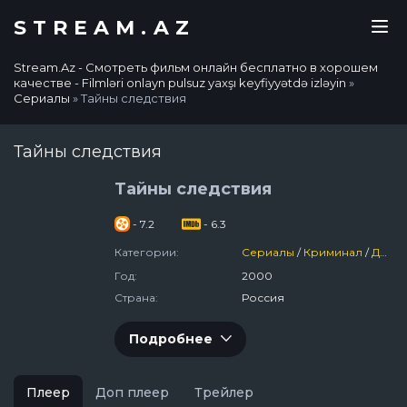
STREAM.AZ
Stream.Az - Смотреть фильм онлайн бесплатно в хорошем
качестве - Filmləri onlayn pulsuz yaxşı keyfiyyətdə izləyin
»
Сериалы
» Тайны следствия
Тайны следствия
Тайны следствия
- 7.2
- 6.3
Категории:
Сериалы
/
Криминал
/
Детектив
Год:
2000
Страна:
Россия
Подробнее
Плеер
Доп плеер
Трейлер