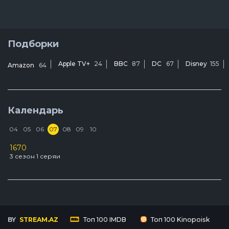
Подборки
Apple TV+
24
BBC
87
DC
67
Disney
155
Amazon
64
Календарь
04
05
06
07
08
09
10
1670
D
3 сезон 1 серяи
2
У
3
BY
STREAM.AZ
Топ 100 IMDB
Топ 100 Kinopoisk