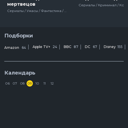
мертвецов
Сериалы / Ужасы / Фантастика / Триллер / Зарубежный / Драма / Про зомби / Для молодёжи / США
Подборки
Apple TV+
24
BBC
87
DC
67
Disney
155
Amazon
64
Календарь
06
07
08
09
10
11
12