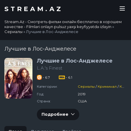
STREAM.AZ
Stream.Az - Смотреть фильм онлайн бесплатно в хорошем
качестве - Filmləri onlayn pulsuz yaxşı keyfiyyətdə izləyin
»
Сериалы
» Лучшие в Лос-Анджелесе
Лучшие в Лос-Анджелесе
Лучшие в Лос-Анджелесе
L.A.'s Finest
- 6.7
- 6.1
Категории:
Сериалы
/
Криминал
/
Комедия
Год:
2019
Страна:
США
Подробнее