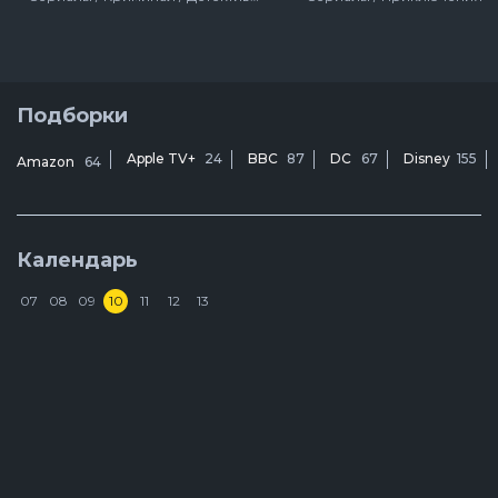
Подборки
Apple TV+
24
BBC
87
DC
67
Disney
155
Amazon
64
Календарь
07
08
09
10
11
12
13
Н
8