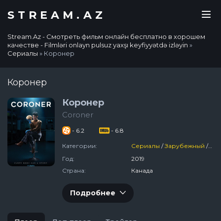
STREAM.AZ
Stream.Az - Смотреть фильм онлайн бесплатно в хорошем
качестве - Filmləri onlayn pulsuz yaxşı keyfiyyətdə izləyin
»
Сериалы
» Коронер
Коронер
Коронер
Coroner
- 6.2
- 6.8
Категории:
Сериалы
/
Зарубежный
/
Др
Год:
2019
Страна:
Канада
Подробнее