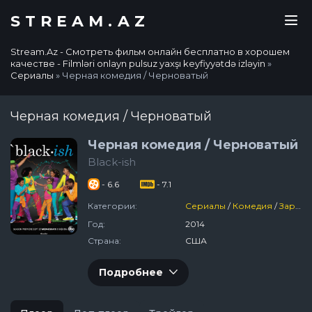
STREAM.AZ
Stream.Az - Смотреть фильм онлайн бесплатно в хорошем
качестве - Filmləri onlayn pulsuz yaxşı keyfiyyətdə izləyin
»
Сериалы
» Черная комедия / Черноватый
Черная комедия / Черноватый
Черная комедия / Черноватый
Black-ish
- 6.6
- 7.1
Категории:
Сериалы
/
Комедия
/
Зарубежный
Год:
2014
Страна:
США
Подробнее