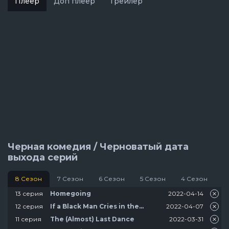
Плеер
Доп плеер
Трейлер
Черная комедия / Черноватый дата
выхода серий
8 Сезон
7 Сезон
6 Сезон
5 Сезон
4 Сезон
3
13 серия
2022-04-14
Homegoing
12 серия
2022-04-07
If a Black Man Cries in the
Woods…
11 серия
2022-03-31
The (Almost) Last Dance