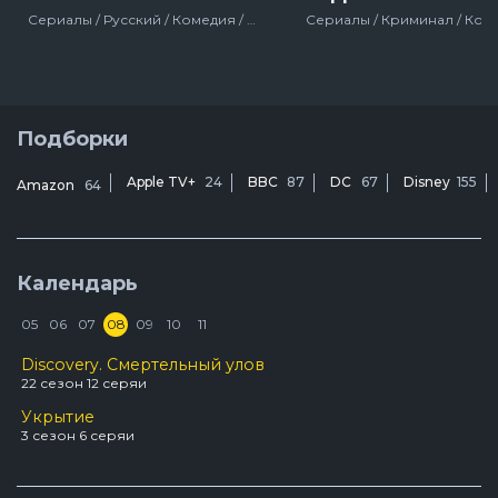
Сериалы / Русский / Комедия / Россия / 2016
Подборки
Apple TV+
24
BBC
87
DC
67
Disney
155
Amazon
64
Календарь
05
06
07
08
09
10
11
Discovery. Смертельный улов
22 сезон 12 серяи
Укрытие
3 сезон 6 серяи