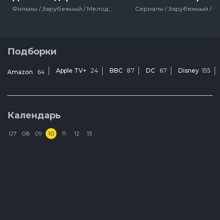
54 серия
Фильмы / Зарубежный / Мелодрама / Драма / Про любовь / Для женщин / США
53 серия
52 серия
51 серия
Подборки
50 серия
49 серия
Apple TV+
24
BBC
87
DC
67
Disney
155
Amazon
64
48 серия
47 серия
46 серия
Календарь
45 серия
44 серия
07
08
09
10
11
12
13
43 серия
Н
42 серия
8
41 серия
40 серия
39 серия
38 серия
37 серия