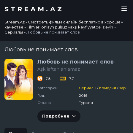
STREAM.AZ
Stream.Az - Смотреть фильм онлайн бесплатно в хорошем
качестве - Filmləri onlayn pulsuz yaxşı keyfiyyətdə izləyin
»
Сериалы
» Любовь не понимает слов
Любовь не понимает слов
Любовь не понимает слов
Aşk laftan anlamaz
- 7.8
- 7.7
Категории:
Сериалы
/
Комедия
/
Зарубежный
Год:
2016
Страна:
Турция
Подробнее