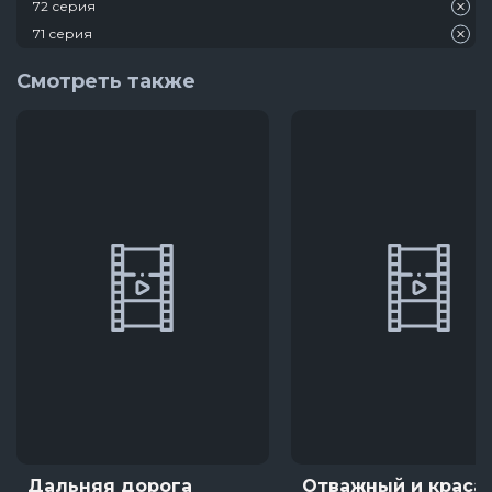
72 серия
71 серия
70 серия
Смотреть также
69 серия
68 серия
67 серия
66 серия
65 серия
64 серия
63 серия
62 серия
61 серия
60 серия
59 серия
58 серия
57 серия
56 серия
55 серия
Дальняя дорога
Отважный и краса