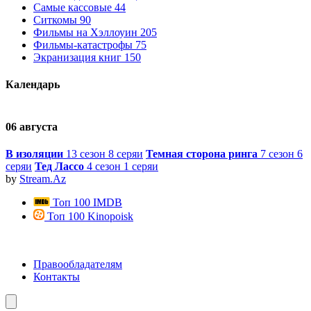
Самые кассовые
44
Ситкомы
90
Фильмы на Хэллоуин
205
Фильмы-катастрофы
75
Экранизация книг
150
Календарь
06 августа
0
В изоляции
13 сезон 8 серяи
Темная сторона ринга
7 сезон 6
1
серяи
Тед Лассо
4 сезон 1 серяи
by
Stream.Az
Топ 100 IMDB
Топ 100 Kinopoisk
Правообладателям
Контакты