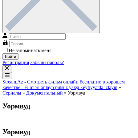
Не запоминать меня
Войти
Регистрация
Забыли пароль?
Stream.Az - Смотреть фильм онлайн бесплатно в хорошем
качестве - Filmləri onlayn pulsuz yaxşı keyfiyyətdə izləyin
»
Сериалы
»
Документальный
» Уормвуд
Уормвуд
Уормвуд