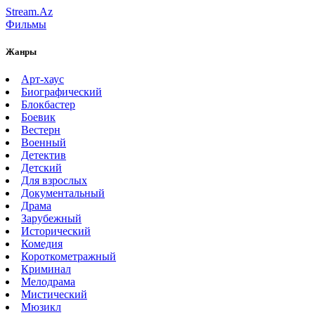
Stream.Az
Фильмы
Жанры
Арт-хаус
Биографический
Блокбастер
Боевик
Вестерн
Военный
Детектив
Детский
Для взрослых
Документальный
Драма
Зарубежный
Исторический
Комедия
Короткометражный
Криминал
Мелодрама
Мистический
Мюзикл