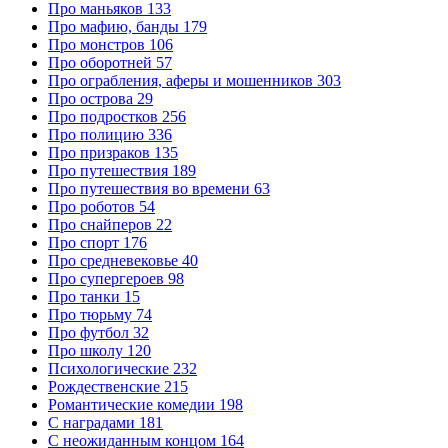
Про маньяков
133
Про мафию, банды
179
Про монстров
106
Про оборотней
57
Про ограбления, аферы и мошенников
303
Про острова
29
Про подростков
256
Про полицию
336
Про призраков
135
Про путешествия
189
Про путешествия во времени
63
Про роботов
54
Про снайперов
22
Про спорт
176
Про средневековье
40
Про супергероев
98
Про танки
15
Про тюрьму
74
Про футбол
32
Про школу
120
Психологические
232
Рождественские
215
Романтические комедии
198
С наградами
181
С неожиданным концом
164