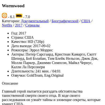
Wormwood
- 6.1
- 7.0
Категории:
Документальный
/
Биографический
/
США
/
Netflix
/
2017
/
Сериалы
Год:
2017
Страна:
США
Качество:
HD (720p)
Дата выхода:
2017-09-02
Режисеры:
Эррол Моррис
Актеры:
Питер Сарсгаард, Кристиан Камарго, Скотт
Шеперд, Боб Бэлабан, Тим Блейк Нельсон, Джек Док,
Молли Паркер, Джимми Симпсон, Майкл Чернус,
Калли Ла Персонери
Длительность:
241 мин. / 04:01
Озвучки:
GoldTeam, Eng.Original
Описание
Главный герой пытается разгадать обстоятельства
таинственной смерти своего отца. В ходе своего
расследования он узнаёт тайны и зловещие секреты, которые
хранит США.