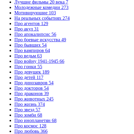
Лучшие фильмы 20 века
7
Молодежные комедии
273
Мотивирующие
103
На реальных событиях
274
Про агентов
129
Про акул
31
Про апокалипсис
56
Про боевые искусства
49
Про бывших
54
Про вампиров
64
Про ведьм
63
Про войну 1941-1945
66
Про гонки
55
Про девушек
189
Про детей
117
Про динозавров
54
Про докторов
54
Про драконов
39
Про животных
245
Про жизнь
374
Про звезд
57
Про зомби
68
Про инопланетян
68
Про космос
128
Про любовь
366