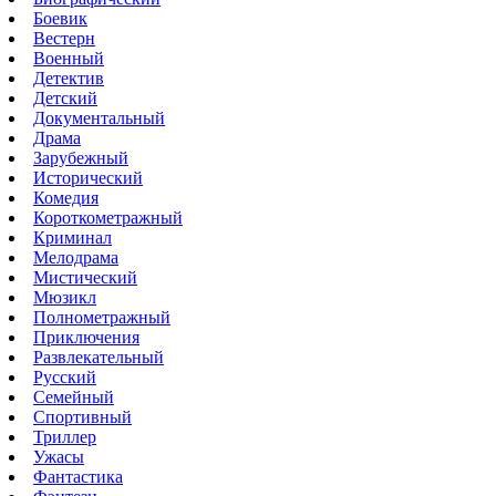
Боевик
Вестерн
Военный
Детектив
Детский
Документальный
Драма
Зарубежный
Исторический
Комедия
Короткометражный
Криминал
Мелодрама
Мистический
Мюзикл
Полнометражный
Приключения
Развлекательный
Русский
Семейный
Спортивный
Триллер
Ужасы
Фантастика