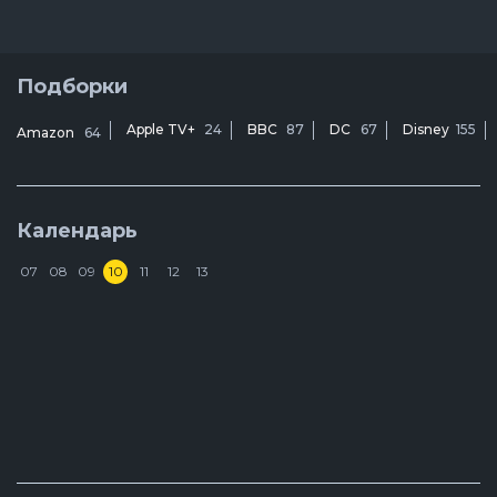
Подборки
Apple TV+
24
BBC
87
DC
67
Disney
155
Amazon
64
Календарь
07
08
09
10
11
12
13
Н
8