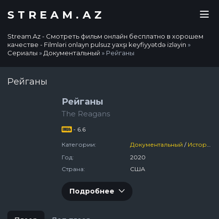
STREAM.AZ
Stream.Az - Смотреть фильм онлайн бесплатно в хорошем
качестве - Filmləri onlayn pulsuz yaxşı keyfiyyətdə izləyin
»
Сериалы
»
Документальный
» Рейганы
Рейганы
Рейганы
The Reagans
- 6.6
Категории:
Документальный
/
Исторический
Год:
2020
Страна:
США
Подробнее