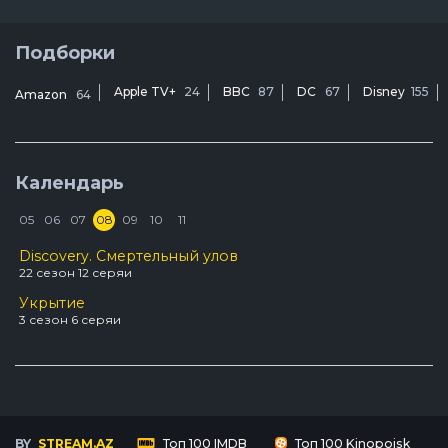
Подборки
Apple TV+
24
BBC
87
DC
67
Disney
155
Amazon
64
Календарь
05
06
07
08
09
10
11
Discovery. Смертельный улов
22 сезон 12 серяи
Укрытие
3 сезон 6 серяи
BY
STREAM.AZ
Топ 100 IMDB
Топ 100 Kinopoisk