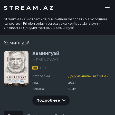
STREAM.AZ
Stream.Az - Смотреть фильм онлайн бесплатно в хорошем
качестве - Filmləri onlayn pulsuz yaxşı keyfiyyətdə izləyin
»
Сериалы
»
Документальный
» Хемингуэй
Хемингуэй
Хемингуэй
HEMINGWAY
- 8.0
Категории:
Документальный
/
США
/
Се
Год:
2021
Страна:
США
Подробнее