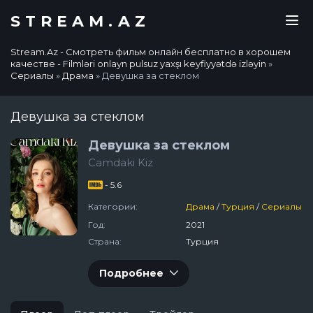
STREAM.AZ
Stream.Az - Смотреть фильм онлайн бесплатно в хорошем
качестве - Filmləri onlayn pulsuz yaxşı keyfiyyətdə izləyin
»
Сериалы
»
Драма
» Девушка за стеклом
Девушка за стеклом
Девушка за стеклом
Camdaki Kiz
- 5.6
Категории:
Драма
/
Турция
/
Сериалы
Год:
2021
Страна:
Турция
Подробнее