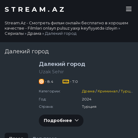
STREAM.AZ
Stream.Az - Смотреть фильм онлайн бесплатно в хорошем
качестве - Filmləri onlayn pulsuz yaxşı keyfiyyətdə izləyin
»
Сериалы
»
Драма
» Далекий город
Далекий город
Далекий город
Uzak Sehir
- 8.4
- 7.0
Категории:
Драма
/
Криминал
/
Турция
Год:
2024
Страна:
Турция
Подробнее