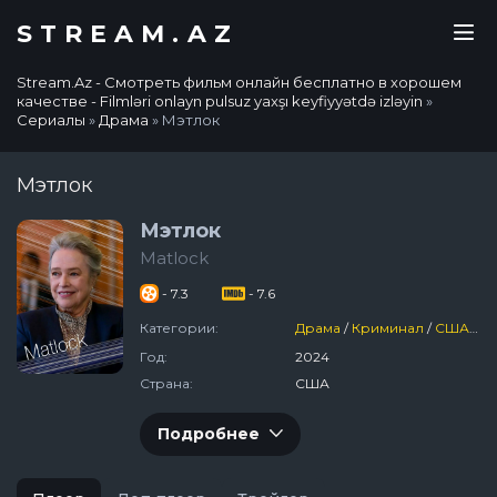
STREAM.AZ
Stream.Az - Смотреть фильм онлайн бесплатно в хорошем
качестве - Filmləri onlayn pulsuz yaxşı keyfiyyətdə izləyin
»
Сериалы
»
Драма
» Мэтлок
Мэтлок
Мэтлок
Matlock
- 7.3
- 7.6
Категории:
Драма
/
Криминал
/
США
/
2
Год:
2024
Страна:
США
Подробнее