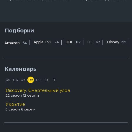
Подборки
Apple TV+
24
BBC
87
DC
67
Disney
155
Amazon
64
Календарь
05
06
07
08
09
10
11
Discovery. Смертельный улов
22 сезон 12 серяи
Укрытие
3 сезон 6 серяи