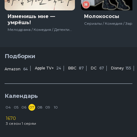
Изменишь мне —
Молокососы
умрёшь!
Мелодрама / Комедия / Детектив / 2020 / Сериалы
Подборки
Apple TV+
24
BBC
87
DC
67
Disney
155
Amazon
64
Календарь
04
05
06
07
08
09
10
1670
D
3 сезон 1 серяи
2
У