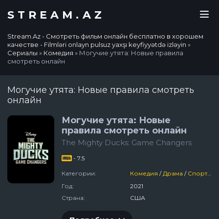
STREAM.AZ
Stream.Az - Смотреть фильм онлайн бесплатно в хорошем
качестве - Filmləri onlayn pulsuz yaxşı keyfiyyətdə izləyin
»
Сериалы
»
Комедия
» Могучие утята: Новые правила
смотреть онлайн
Могучие утята: Новые правила смотреть
онлайн
Могучие утята: Новые
правила смотреть онлайн
The Mighty Ducks: Game Changers
- 7.5
Категории:
Комедия
/
Драма
/
Спортивный
Год:
2021
Страна:
США