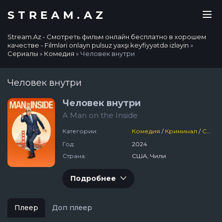
STREAM.AZ
Stream.Az - Смотреть фильм онлайн бесплатно в хорошем
качестве - Filmləri onlayn pulsuz yaxşı keyfiyyətdə izləyin
»
Сериалы
»
Комедия
» Человек внутри
Человек внутри
Человек внутри
A Man on the Inside
Категории:
Комедия
/
Криминал
/
США
Год:
2024
Страна:
США, Чили
Подробнее
Плеер
Доп плеер