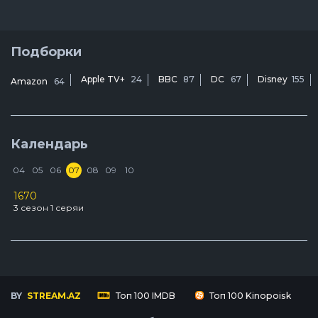
Джентли
Подборки
Apple TV+
24
BBC
87
DC
67
Disney
155
Amazon
64
Календарь
04
05
06
07
08
09
10
1670
D
3 сезон 1 серяи
2
У
3
BY
STREAM.AZ
Топ 100 IMDB
Топ 100 Kinopoisk