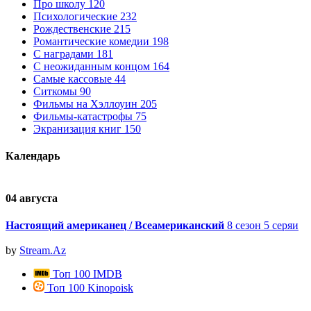
Про школу
120
Психологические
232
Рождественские
215
Романтические комедии
198
С наградами
181
С неожиданным концом
164
Самые кассовые
44
Ситкомы
90
Фильмы на Хэллоуин
205
Фильмы-катастрофы
75
Экранизация книг
150
Календарь
04 августа
0
Настоящий американец / Всеамериканский
8 сезон 5 серяи
by
Stream.Az
Топ 100 IMDB
Топ 100 Kinopoisk