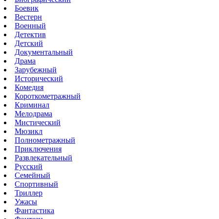
Боевик
Вестерн
Военный
Детектив
Детский
Документальный
Драма
Зарубежный
Исторический
Комедия
Короткометражный
Криминал
Мелодрама
Мистический
Мюзикл
Полнометражный
Приключения
Развлекательный
Русский
Семейный
Спортивный
Триллер
Ужасы
Фантастика