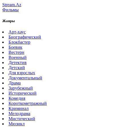
Stream.Az
Фильмы
Жанры
Арт-хаус
Биографический
Блокбастер
Боевик
Вестерн
Военный
Детектив
Детский
Для взрослых
Документальный
Драма
Зарубежный
Исторический
Комедия
Короткометражный
Криминал
Мелодрама
Мистический
Мюзикл