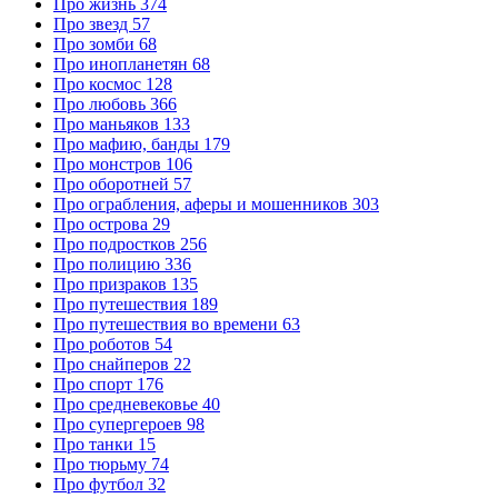
Про жизнь
374
Про звезд
57
Про зомби
68
Про инопланетян
68
Про космос
128
Про любовь
366
Про маньяков
133
Про мафию, банды
179
Про монстров
106
Про оборотней
57
Про ограбления, аферы и мошенников
303
Про острова
29
Про подростков
256
Про полицию
336
Про призраков
135
Про путешествия
189
Про путешествия во времени
63
Про роботов
54
Про снайперов
22
Про спорт
176
Про средневековье
40
Про супергероев
98
Про танки
15
Про тюрьму
74
Про футбол
32