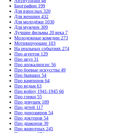
Антиутопии
48
Биографии
199
Для взрослых
320
Для женщин
432
Для молодёжи
1030
Для мужчин
309
Лучшие фильмы 20 века
7
Молодежные комедии
273
Мотивирующие
103
На реальных событиях
274
Про агентов
129
Про акул
31
Про апокалипсис
56
Про боевые искусства
49
Про бывших
54
Про вампиров
64
Про ведьм
63
Про войну 1941-1945
66
Про гонки
55
Про девушек
189
Про детей
117
Про динозавров
54
Про докторов
54
Про драконов
39
Про животных
245