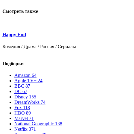
Смотреть также
Happy End
М
Комедия / Драма / Россия / Сериалы
Д
Подборки
Amazon
64
Apple TV+
24
BBC
87
DC
67
Disney
155
DreamWorks
74
Fox
118
HBO
89
Marvel
71
National Geographic
138
Netflix
371