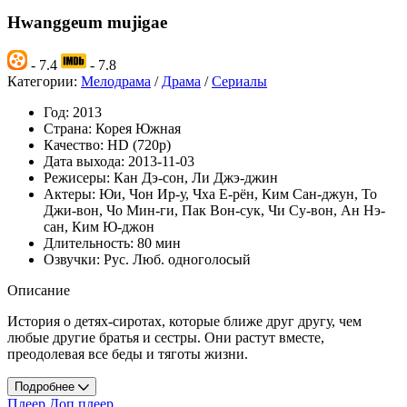
Hwanggeum mujigae
- 7.4
- 7.8
Категории:
Мелодрама
/
Драма
/
Сериалы
Год:
2013
Страна:
Корея Южная
Качество:
HD (720p)
Дата выхода:
2013-11-03
Режисеры:
Кан Дэ-сон, Ли Джэ-джин
Актеры:
Юи, Чон Ир-у, Чха Е-рён, Ким Сан-джун, То
Джи-вон, Чо Мин-ги, Пак Вон-сук, Чи Су-вон, Ан Нэ-
сан, Ким Ю-джон
Длительность:
80 мин
Озвучки:
Рус. Люб. одноголосый
Описание
История о детях-сиротах, которые ближе друг другу, чем
любые другие братья и сестры. Они растут вместе,
преодолевая все беды и тяготы жизни.
Подробнее
Плеер
Доп плеер