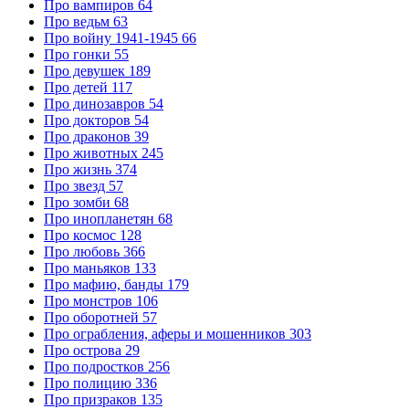
Про вампиров
64
Про ведьм
63
Про войну 1941-1945
66
Про гонки
55
Про девушек
189
Про детей
117
Про динозавров
54
Про докторов
54
Про драконов
39
Про животных
245
Про жизнь
374
Про звезд
57
Про зомби
68
Про инопланетян
68
Про космос
128
Про любовь
366
Про маньяков
133
Про мафию, банды
179
Про монстров
106
Про оборотней
57
Про ограбления, аферы и мошенников
303
Про острова
29
Про подростков
256
Про полицию
336
Про призраков
135