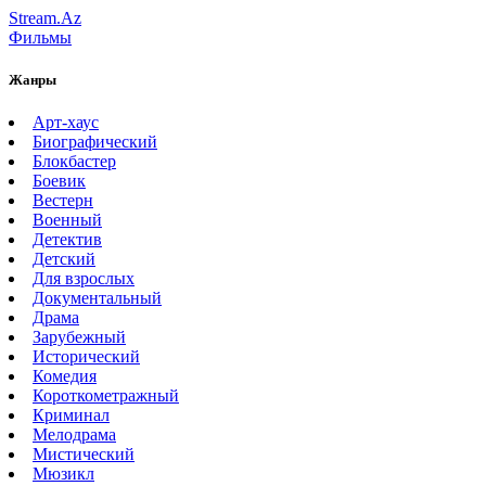
Stream.Az
Фильмы
Жанры
Арт-хаус
Биографический
Блокбастер
Боевик
Вестерн
Военный
Детектив
Детский
Для взрослых
Документальный
Драма
Зарубежный
Исторический
Комедия
Короткометражный
Криминал
Мелодрама
Мистический
Мюзикл