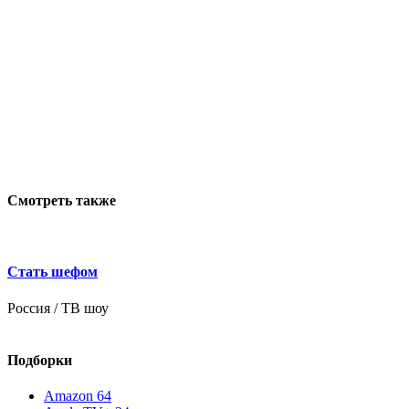
Смотреть также
Стать шефом
Россия / ТВ шоу
Р
Подборки
Amazon
64