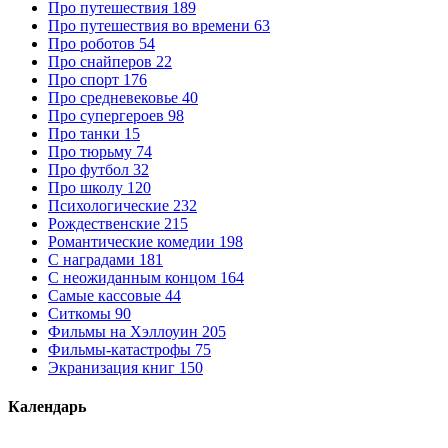
Про путешествия
189
Про путешествия во времени
63
Про роботов
54
Про снайперов
22
Про спорт
176
Про средневековье
40
Про супергероев
98
Про танки
15
Про тюрьму
74
Про футбол
32
Про школу
120
Психологические
232
Рождественские
215
Романтические комедии
198
С наградами
181
С неожиданным концом
164
Самые кассовые
44
Ситкомы
90
Фильмы на Хэллоуин
205
Фильмы-катастрофы
75
Экранизация книг
150
Календарь