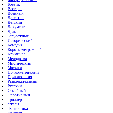
Боевик
Вестерн
Военный
Детектив
Детский
Документальный
Драма
Зарубежный
Исторический
Комедия
Короткометражный
Криминал
Мелодрама
Мистический
Мюзикл
Полнометражный
Приключения
Развлекательный
Русский
Семейный
Спортивный
Триллер
Ужасы
Фантастика