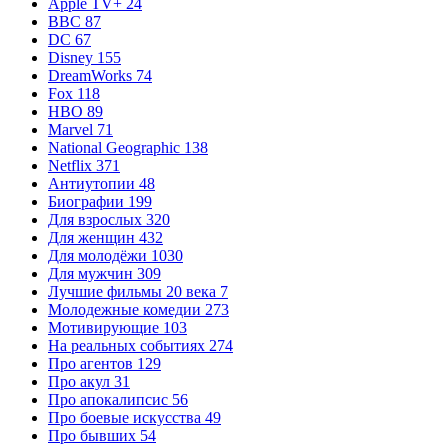
Apple TV+
24
BBC
87
DC
67
Disney
155
DreamWorks
74
Fox
118
HBO
89
Marvel
71
National Geographic
138
Netflix
371
Антиутопии
48
Биографии
199
Для взрослых
320
Для женщин
432
Для молодёжи
1030
Для мужчин
309
Лучшие фильмы 20 века
7
Молодежные комедии
273
Мотивирующие
103
На реальных событиях
274
Про агентов
129
Про акул
31
Про апокалипсис
56
Про боевые искусства
49
Про бывших
54