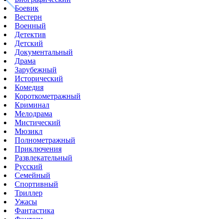
Боевик
Вестерн
Военный
Детектив
Детский
Документальный
Драма
Зарубежный
Исторический
Комедия
Короткометражный
Криминал
Мелодрама
Мистический
Мюзикл
Полнометражный
Приключения
Развлекательный
Русский
Семейный
Спортивный
Триллер
Ужасы
Фантастика