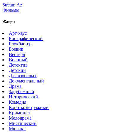
Stream.Az
Фильмы
Жанры
Арт-хаус
Биографический
Блокбастер
Боевик
Вестерн
Военный
Детектив
Детский
Для взрослых
Документальный
Драма
Зарубежный
Исторический
Комедия
Короткометражный
Криминал
Мелодрама
Мистический
Мюзикл