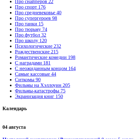
Про снайперов
22
Про спорт
176
Про средневековье
40
Про супергероев
98
Про танки
15
Про тюрьму
74
Про футбол
32
Про школу
120
Психологические
232
Рождественские
215
Романтические комедии
198
С наградами
181
С неожиданным концом
164
Самые кассовые
44
Ситкомы
90
Фильмы на Хэллоуин
205
Фильмы-катастрофы
75
Экранизация книг
150
Календарь
04 августа
0