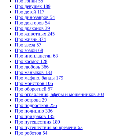
Про гонки
55
Про девушек
189
Про детей
117
Про динозавров
54
Про докторов
54
Про драконов
39
Про животных
245
Про жизнь
374
Про звезд
57
Про зомби
68
Про инопланетян
68
Про космос
128
Про любовь
366
Про маньяков
133
Про мафию, банды
179
Про монстров
106
Про оборотней
57
Про ограбления, аферы и мошенников
303
Про острова
29
Про подростков
256
Про полицию
336
Про призраков
135
Про путешествия
189
Про путешествия во времени
63
Про роботов
54