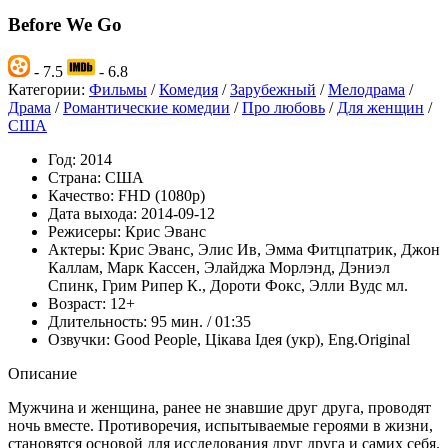
Before We Go
- 7.5
- 6.8
Категории:
Фильмы
/
Комедия
/
Зарубежный
/
Мелодрама
/
Драма
/
Романтические комедии
/
Про любовь
/
Для женщин
/
США
Год:
2014
Страна:
США
Качество:
FHD (1080p)
Дата выхода:
2014-09-12
Режисеры:
Крис Эванс
Актеры:
Крис Эванс, Элис Ив, Эмма Фитцпатрик, Джон
Каллам, Марк Кассен, Элайджа Морлэнд, Дэниэл
Спинк, Грим Рипер К., Дороти Фокс, Элли Вудс мл.
Возраст:
12+
Длительность:
95 мин. / 01:35
Озвучки:
Good People, Цікава Ідея (укр), Eng.Original
Описание
Мужчина и женщина, ранее не знавшие друг друга, проводят
ночь вместе. Противоречия, испытываемые героями в жизни,
становятся основой для исследования друг друга и самих себя.