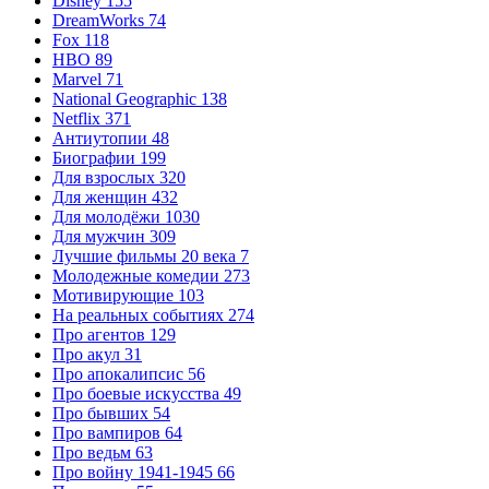
Disney
155
DreamWorks
74
Fox
118
HBO
89
Marvel
71
National Geographic
138
Netflix
371
Антиутопии
48
Биографии
199
Для взрослых
320
Для женщин
432
Для молодёжи
1030
Для мужчин
309
Лучшие фильмы 20 века
7
Молодежные комедии
273
Мотивирующие
103
На реальных событиях
274
Про агентов
129
Про акул
31
Про апокалипсис
56
Про боевые искусства
49
Про бывших
54
Про вампиров
64
Про ведьм
63
Про войну 1941-1945
66