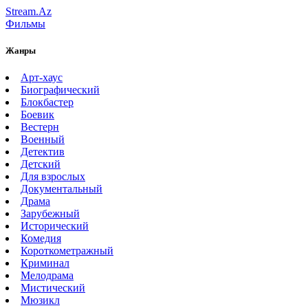
Stream.Az
Фильмы
Жанры
Арт-хаус
Биографический
Блокбастер
Боевик
Вестерн
Военный
Детектив
Детский
Для взрослых
Документальный
Драма
Зарубежный
Исторический
Комедия
Короткометражный
Криминал
Мелодрама
Мистический
Мюзикл