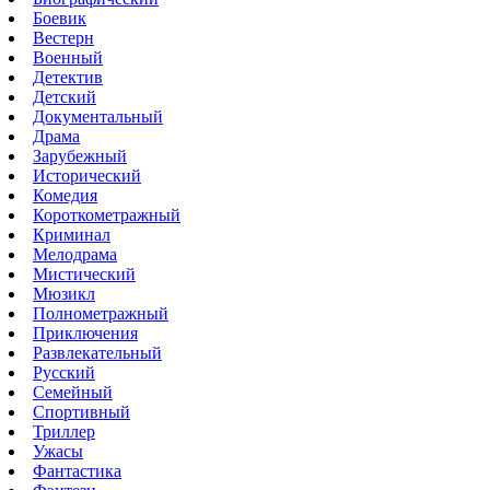
Боевик
Вестерн
Военный
Детектив
Детский
Документальный
Драма
Зарубежный
Исторический
Комедия
Короткометражный
Криминал
Мелодрама
Мистический
Мюзикл
Полнометражный
Приключения
Развлекательный
Русский
Семейный
Спортивный
Триллер
Ужасы
Фантастика