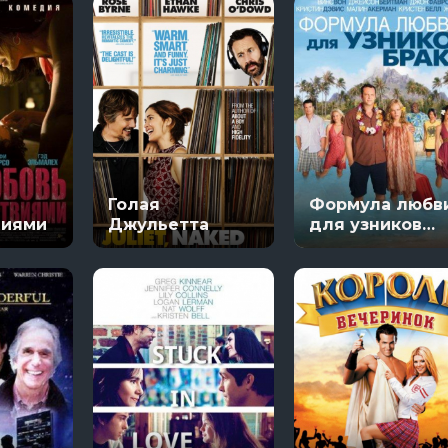
Голая
Формула любв
виями
Джульетта
для узников
брака