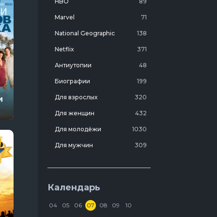
HBO
89
Marvel
71
National Geographic
138
Netflix
371
Антиутопии
48
Биографии
199
Для взрослых
320
и
Для женщин
432
Для молодёжи
1030
Для мужчин
309
Лучшие фильмы 20 века
7
Молодежные комедии
273
Календарь
Мотивирующие
103
04
05
06
07
08
09
10
На реальных событиях
274