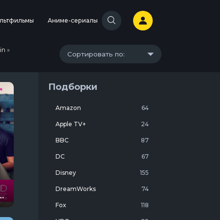
льтфильмы
Аниме-сериалы
in
»
Сортировать по:
Подборки
Amazon
64
Apple TV+
24
BBC
87
DC
67
Disney
155
DreamWorks
74
с
Fox
118