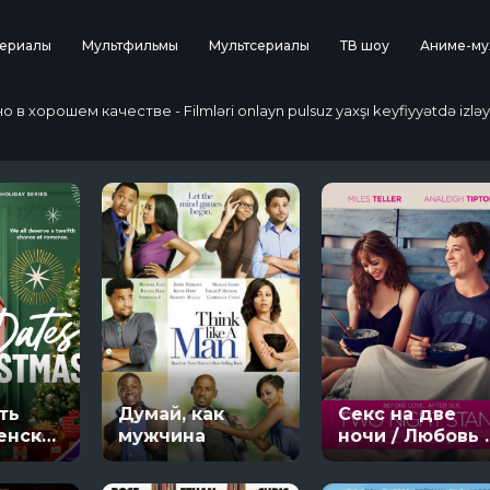
ериалы
Мультфильмы
Мультсериалы
ТВ шоу
Аниме-му
 хорошем качестве - Filmləri onlayn pulsuz yaxşı keyfiyyətdə izləy
ть
Думай, как
Секс на две
енских
мужчина
ночи / Любовь 
первого
взгляда