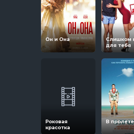
Он и Она
Слишком 
для тебя
Роковая
В пролете
красотка