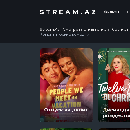
STREAM.AZ
Фильмы
С
Stream.Az - Смотреть фильм онлайн бесплатно в
Романтические комедии
Отпуск на двоих
Двенадца
рождеств
свиданий