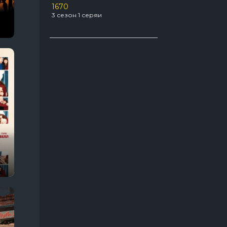
1670
Про агентов
129
3 сезон 1 серяи
22 сезон 12 серяи
Про акул
31
а ринга
Укрытие
3 сезон 6 серяи
Про апокалипсис
56
Про боевые искусства
49
Про бывших
54
Про вампиров
64
Про ведьм
63
Про войну 1941-1945
66
Про гонки
55
Про девушек
189
Про детей
117
Про динозавров
54
Про докторов
54
Про драконов
39