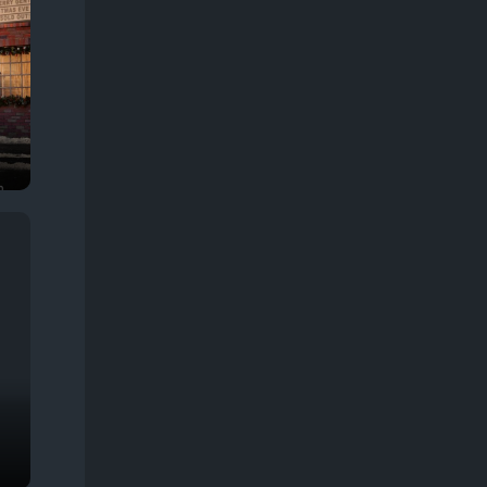
Про животных
245
Про жизнь
374
Про звезд
57
Про зомби
68
Про инопланетян
68
Про космос
128
Про любовь
366
Про маньяков
133
Про мафию, банды
179
Про монстров
106
Про оборотней
57
Про ограбления, аферы и мошенников
303
Про острова
29