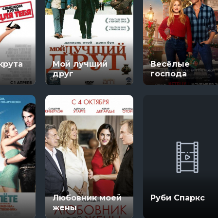
крута
Мой лучший
Весёлые
друг
господа
Любовник моей
Руби Спаркс
жены