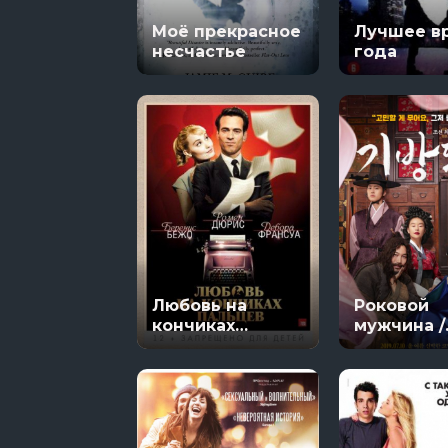
Моё прекрасное
Лучшее в
8 сезон 5 сер
несчастье
года
Любовь на
Роковой
кончиках
мужчина /
пальцев
Холостяк
кибана