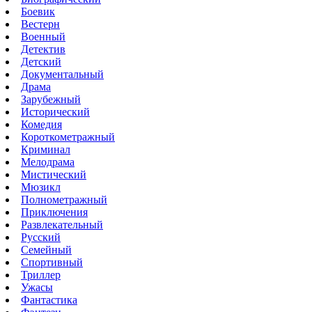
Боевик
Вестерн
Военный
Детектив
Детский
Документальный
Драма
Зарубежный
Исторический
Комедия
Короткометражный
Криминал
Мелодрама
Мистический
Мюзикл
Полнометражный
Приключения
Развлекательный
Русский
Семейный
Спортивный
Триллер
Ужасы
Фантастика