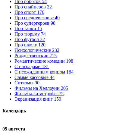
Про роботов
54
Про снайперов
22
Про спорт
176
Про средневековье
40
Про супергероев
98
Про танки
15
Про тюрьму
74
Про футбол
32
Про школу
120
Психологические
232
Рождественские
215
Романтические комедии
198
С наградами
181
С неожиданным концом
164
Самые кассовые
44
Ситкомы
90
Фильмы на Хэллоуин
205
Фильмы-катастрофы
75
Экранизация книг
150
Календарь
05 августа
0