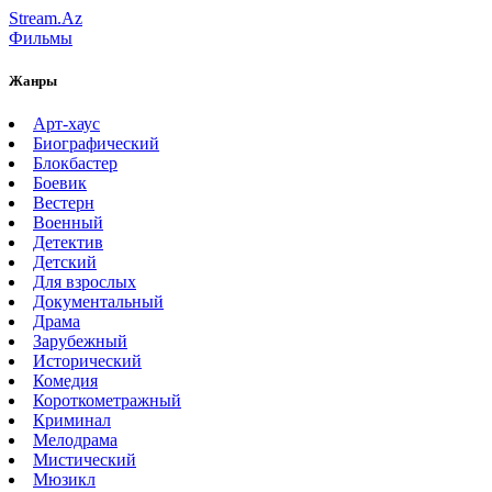
Stream.Az
Фильмы
Жанры
Арт-хаус
Биографический
Блокбастер
Боевик
Вестерн
Военный
Детектив
Детский
Для взрослых
Документальный
Драма
Зарубежный
Исторический
Комедия
Короткометражный
Криминал
Мелодрама
Мистический
Мюзикл