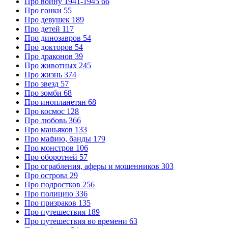
Про войну 1941-1945
66
Про гонки
55
Про девушек
189
Про детей
117
Про динозавров
54
Про докторов
54
Про драконов
39
Про животных
245
Про жизнь
374
Про звезд
57
Про зомби
68
Про инопланетян
68
Про космос
128
Про любовь
366
Про маньяков
133
Про мафию, банды
179
Про монстров
106
Про оборотней
57
Про ограбления, аферы и мошенников
303
Про острова
29
Про подростков
256
Про полицию
336
Про призраков
135
Про путешествия
189
Про путешествия во времени
63