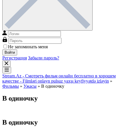
Не запоминать меня
Войти
Регистрация
Забыли пароль?
Stream.Az - Смотреть фильм онлайн бесплатно в хорошем
качестве - Filmləri onlayn pulsuz yaxşı keyfiyyətdə izləyin
»
Фильмы
»
Ужасы
» В одиночку
В одиночку
В одиночку