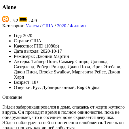
Alone
- 5.2
- 4.9
Категории:
Ужасы
/
США
/
2020
/
Фильмы
Год:
2020
Страна:
США
Качество:
FHD (1080p)
Дата выхода:
2020-10-17
Режисеры:
Джонни Мартин
Актеры:
Тайлер Пози, Саммер Спиро, Дональд
Сазерленд, Роберт Ричард, Джон Пози, Эрик Этебари,
Джон Писи, Brooke Swallow, Маргарита Рейес, Джош
Харп
Возраст:
18+
Озвучки:
Рус. Дублированный, Eng.Original
Описание
Эйден забаррикадировался в доме, спасаясь от жертв жуткого
вируса. Он проводит время в полном одиночестве, пока не
обнаруживает, что в соседнем доме скрывается девушка.
Эйден наблюдает за ней и постепенно влюбляется. Теперь он
должен понять, как до неё добраться.