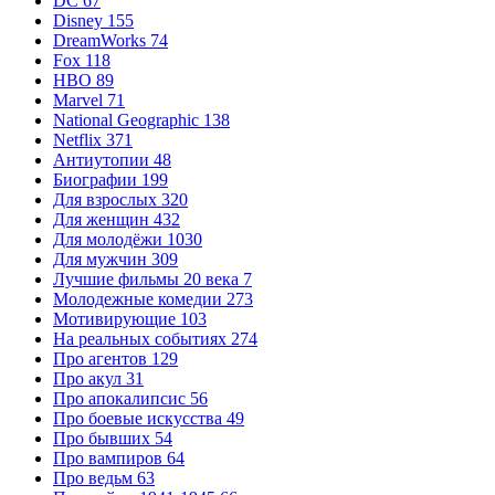
DC
67
Disney
155
DreamWorks
74
Fox
118
HBO
89
Marvel
71
National Geographic
138
Netflix
371
Антиутопии
48
Биографии
199
Для взрослых
320
Для женщин
432
Для молодёжи
1030
Для мужчин
309
Лучшие фильмы 20 века
7
Молодежные комедии
273
Мотивирующие
103
На реальных событиях
274
Про агентов
129
Про акул
31
Про апокалипсис
56
Про боевые искусства
49
Про бывших
54
Про вампиров
64
Про ведьм
63