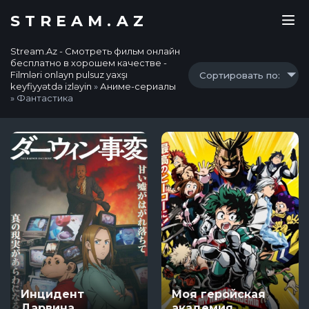
STREAM.AZ
Stream.Az - Смотреть фильм онлайн
бесплатно в хорошем качестве -
Filmləri onlayn pulsuz yaxşı
Сортировать по:
keyfiyyətdə izləyin
»
Аниме-сериалы
» Фантастика
Инцидент
Моя геройская
Дарвина
академия