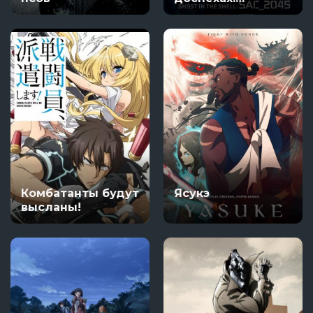
Синдром
одиночки 2045
Комбатанты будут
Ясукэ
высланы!