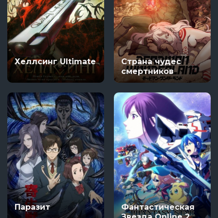
Хеллсинг Ultimate
Страна чудес
смертников
Паразит
Фантастическая
Звезда Online 2