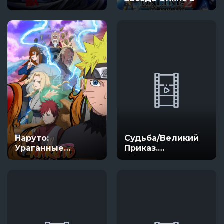
Наруто:
Судьба/Великий
Ураганные
Приказ.
хроники
Последний
демонический
фронт: Вавилония