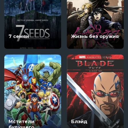
7 семян
Жизнь без оружия
Мстители
Блэйд
будущего