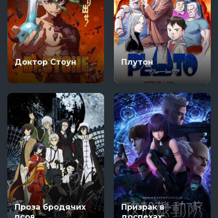
Доктор Стоун
Плутон
Проза бродячих
Призрак в
псов
доспехах: