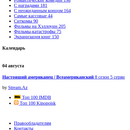
Романтические комедии
198
С наградами
181
С неожиданным концом
164
Самые кассовые
44
Ситкомы
90
Фильмы на Хэллоуин
205
Фильмы-катастрофы
75
Экранизация книг
150
Календарь
04 августа
0
Настоящий американец / Всеамериканский
8 сезон 5 серяи
by
Stream.Az
Топ 100 IMDB
Топ 100 Kinopoisk
Правообладателям
Контакты