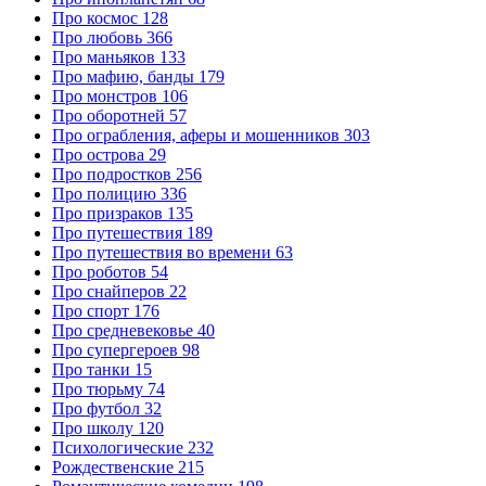
Про космос
128
Про любовь
366
Про маньяков
133
Про мафию, банды
179
Про монстров
106
Про оборотней
57
Про ограбления, аферы и мошенников
303
Про острова
29
Про подростков
256
Про полицию
336
Про призраков
135
Про путешествия
189
Про путешествия во времени
63
Про роботов
54
Про снайперов
22
Про спорт
176
Про средневековье
40
Про супергероев
98
Про танки
15
Про тюрьму
74
Про футбол
32
Про школу
120
Психологические
232
Рождественские
215