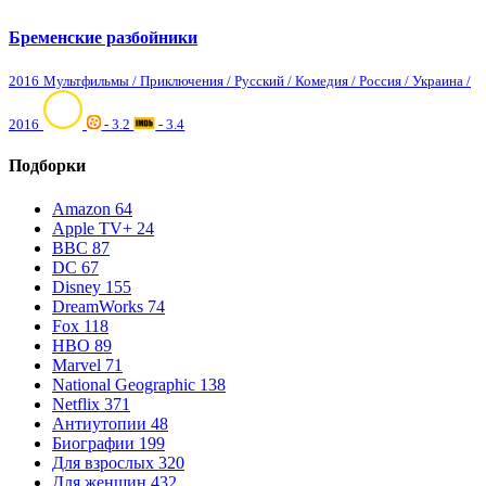
Бременские разбойники
2016
Мультфильмы / Приключения / Русский / Комедия / Россия / Украина /
2016
- 3.2
- 3.4
Подборки
Amazon
64
Apple TV+
24
BBC
87
DC
67
Disney
155
DreamWorks
74
Fox
118
HBO
89
Marvel
71
National Geographic
138
Netflix
371
Антиутопии
48
Биографии
199
Для взрослых
320
Для женщин
432