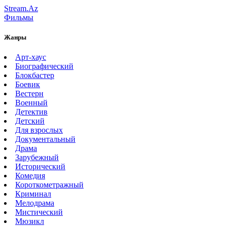
Stream.Az
Фильмы
Жанры
Арт-хаус
Биографический
Блокбастер
Боевик
Вестерн
Военный
Детектив
Детский
Для взрослых
Документальный
Драма
Зарубежный
Исторический
Комедия
Короткометражный
Криминал
Мелодрама
Мистический
Мюзикл