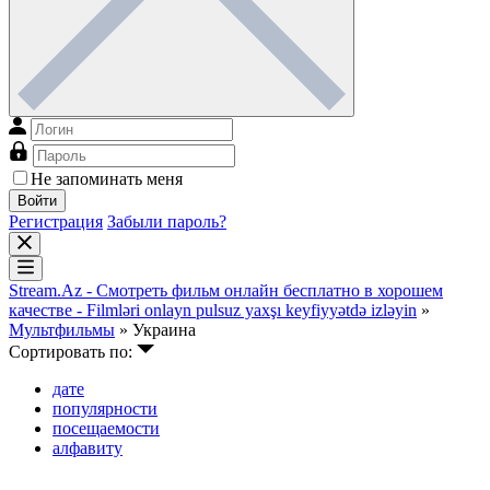
Не запоминать меня
Войти
Регистрация
Забыли пароль?
Stream.Az - Смотреть фильм онлайн бесплатно в хорошем
качестве - Filmləri onlayn pulsuz yaxşı keyfiyyətdə izləyin
»
Мультфильмы
» Украина
Сортировать по:
дате
популярности
посещаемости
алфавиту