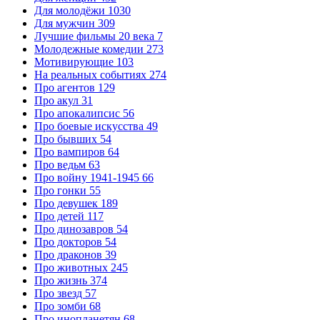
Для молодёжи
1030
Для мужчин
309
Лучшие фильмы 20 века
7
Молодежные комедии
273
Мотивирующие
103
На реальных событиях
274
Про агентов
129
Про акул
31
Про апокалипсис
56
Про боевые искусства
49
Про бывших
54
Про вампиров
64
Про ведьм
63
Про войну 1941-1945
66
Про гонки
55
Про девушек
189
Про детей
117
Про динозавров
54
Про докторов
54
Про драконов
39
Про животных
245
Про жизнь
374
Про звезд
57
Про зомби
68
Про инопланетян
68