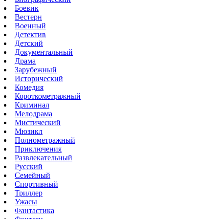
Боевик
Вестерн
Военный
Детектив
Детский
Документальный
Драма
Зарубежный
Исторический
Комедия
Короткометражный
Криминал
Мелодрама
Мистический
Мюзикл
Полнометражный
Приключения
Развлекательный
Русский
Семейный
Спортивный
Триллер
Ужасы
Фантастика