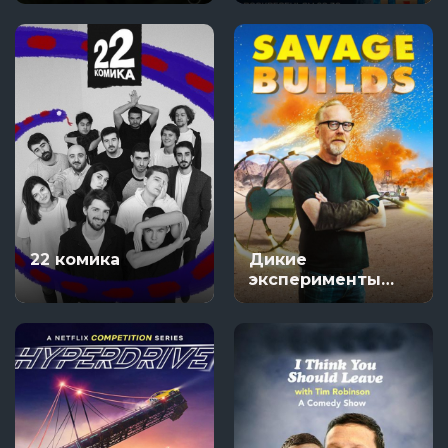
22 комика
Дикие
эксперименты
Адама Сэвиджа