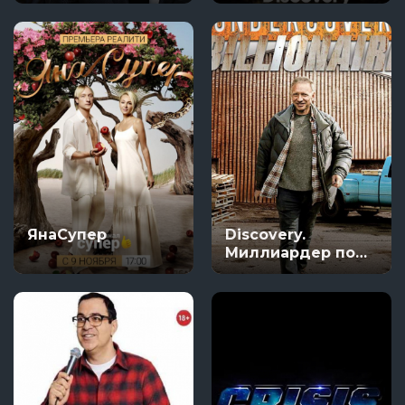
медведя
ЯнаСупер
Discovery.
Миллиардер под
прикрытием