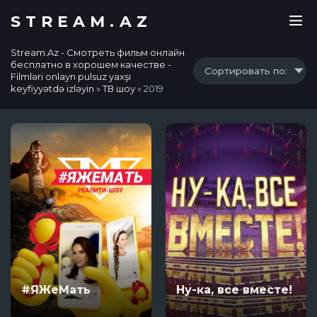
STREAM.AZ
Stream.Az - Смотреть фильм онлайн
бесплатно в хорошем качестве -
Сортировать по:
Filmləri onlayn pulsuz yaxşı
keyfiyyətdə izləyin
»
ТВ шоу
» 2019
#ЯЖеМать
Ну-ка, все вместе!