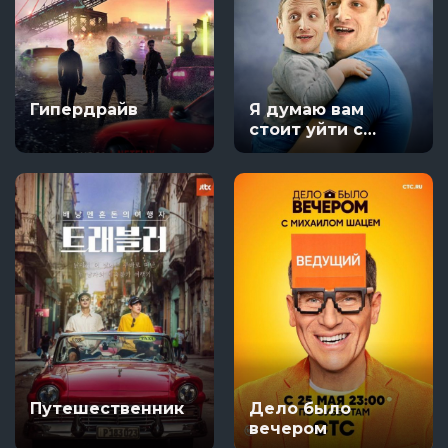
Гипердрайв
Я думаю вам
стоит уйти с
Тимом
Робинсоном
Путешественник
Дело было
вечером