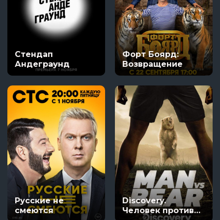
Стендап
Форт Боярд:
Андеграунд
Возвращение
Русские не
Discovery.
смеются
Человек против