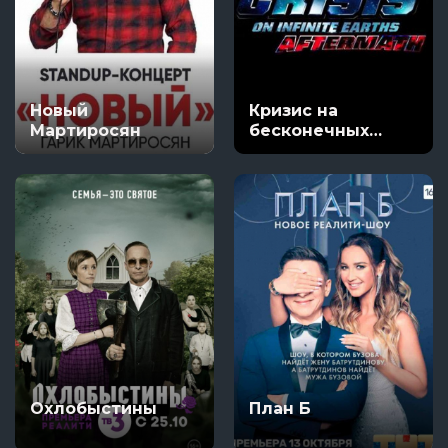
Новый
Кризис на
Мартиросян
бесконечных
землях.
Последствия
кризиса
Охлобыстины
План Б