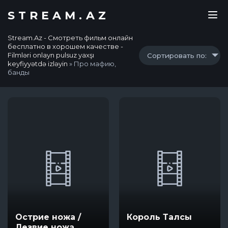
STREAM.AZ
Stream.Az - Смотреть фильм онлайн
бесплатно в хорошем качестве -
Filmləri onlayn pulsuz yaxşı
Сортировать по:
keyfiyyətdə izləyin
» Про мафию,
банды
Острие ножа /
Король Талсы
Лезвие ножа