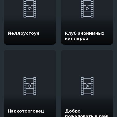
Йеллоустоун
Клуб анонимных
киллеров
Наркоторговец
Добро
пожаловать в рай!