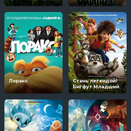
Лоракс
Стань легендой!
Бигфут Младший