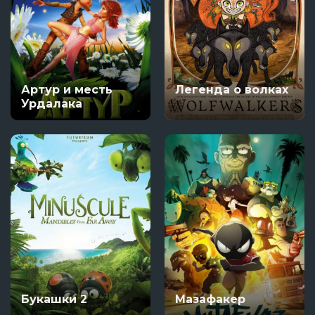
Артур и месть
Легенда о волках
Урдалака
Букашки 2
Мазафакер