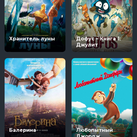
Хранитель луны
Дофус – Книга 1:
Джулит
Балерина
Любопытный
Джордж