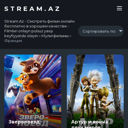
STREAM.AZ
Stream.Az - Смотреть фильм онлайн
бесплатно в хорошем качестве -
Filmləri onlayn pulsuz yaxşı
Сортировать по:
keyfiyyətdə izləyin
»
Мультфильмы
»
Франция
Зверопоезд
Артур и война
двух миров