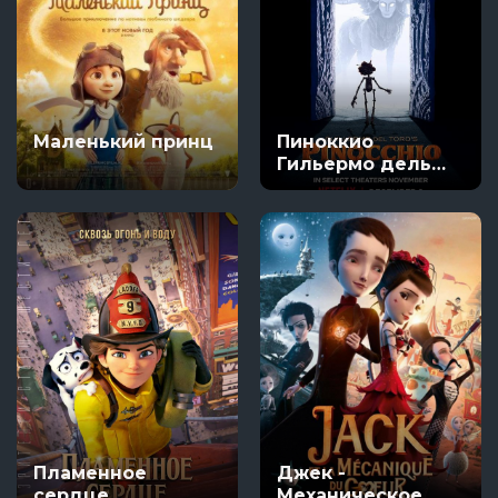
Маленький принц
Пиноккио
Гильермо дель
Торо
Пламенное
Джек -
сердце
Механическое