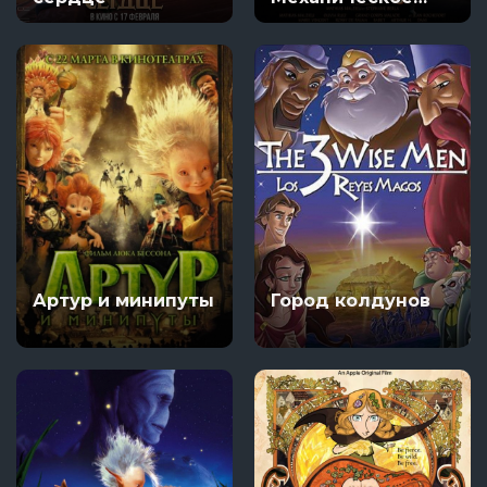
сердце /
Механика сердца
Артур и минипуты
Город колдунов