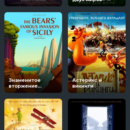
Знаменитое
Астерикс и
вторжение
викинги
медведей на
Сицилию