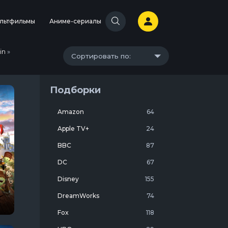
льтфильмы
Аниме-сериалы
in
»
Сортировать по:
Подборки
Amazon
64
Apple TV+
24
BBC
87
DC
67
Disney
155
DreamWorks
74
Fox
118