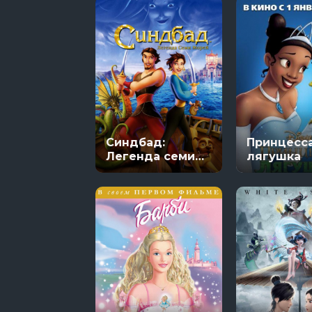
Синдбад:
Принцесса
Легенда семи
лягушка
морей