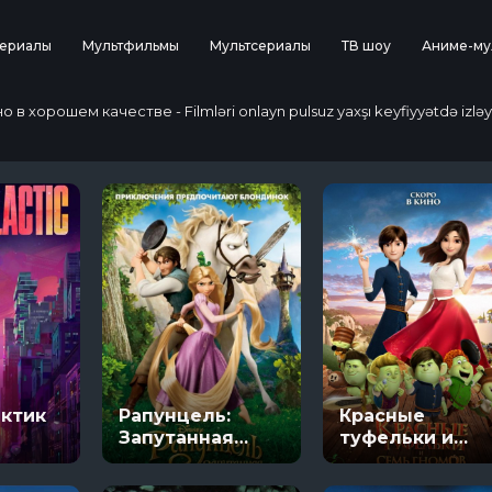
ериалы
Мультфильмы
Мультсериалы
ТВ шоу
Аниме-му
 хорошем качестве - Filmləri onlayn pulsuz yaxşı keyfiyyətdə izləy
ктик
Рапунцель:
Красные
Запутанная
туфельки и
история
семь гномов