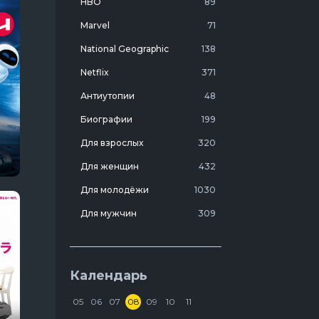
HBO
89
Marvel
71
National Geographic
138
Netflix
371
Антиутопии
48
Биографии
199
Для взрослых
320
Для женщин
432
Для молодёжи
1030
Для мужчин
309
Лучшие фильмы 20 века
7
Молодежные комедии
273
Календарь
Мотивирующие
103
05
06
07
08
09
10
11
На реальных событиях
274