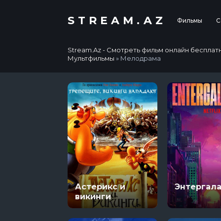
STREAM.AZ
Фильмы
С
Stream.Az - Смотреть фильм онлайн бесплатно в
Мультфильмы
» Мелодрама
Астерикс и
Энтергала
викинги