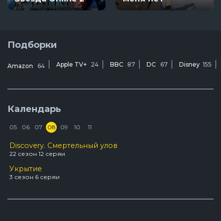
Подборки
Apple TV+
24
BBC
87
DC
67
Disney
155
Amazon
64
Календарь
05
06
07
08
09
10
11
Discovery. Смертельный улов
22 сезон 12 серяи
Укрытие
3 сезон 6 серяи