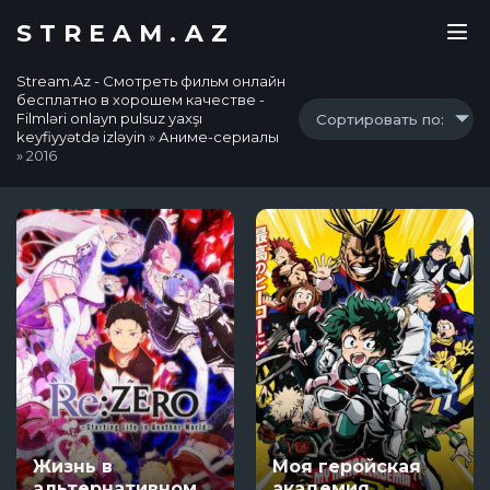
STREAM.AZ
Stream.Az - Смотреть фильм онлайн
бесплатно в хорошем качестве -
Filmləri onlayn pulsuz yaxşı
Сортировать по:
keyfiyyətdə izləyin
»
Аниме-сериалы
» 2016
Жизнь в
Моя геройская
альтернативном
академия