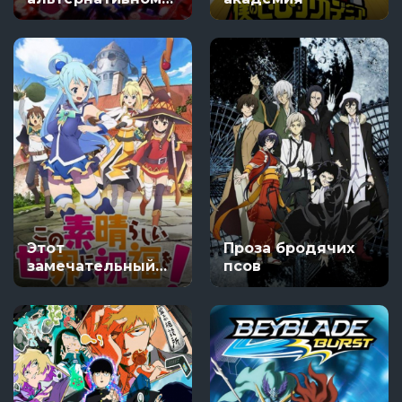
мире с нуля
Этот
Проза бродячих
замечательный
псов
мир! / Богиня
благословляет
этот прекрасный
мир