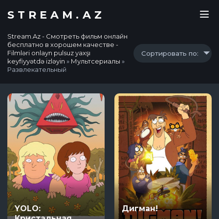
STREAM.AZ
Stream.Az - Смотреть фильм онлайн
бесплатно в хорошем качестве -
Filmləri onlayn pulsuz yaxşı
Сортировать по:
keyfiyyətdə izləyin
»
Мультсериалы
»
Развлекательный
YOLO:
Дигман!
Кристальная