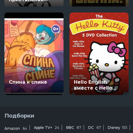
фантазия
Спина к спине
Hello English
вместе с Hello
Kitty Учим
английский
вместе с Китти
Подборки
Apple TV+
24
BBC
87
DC
67
Disney
155
Amazon
64