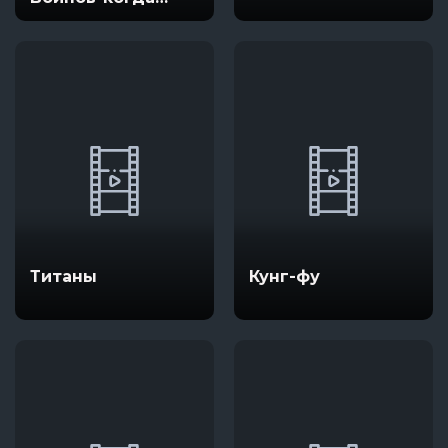
друг нуждается в
помощи
Титаны
Кунг-фу