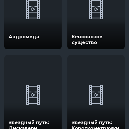
Андромеда
Кёнсонское
существо
Звёздный путь:
Звёздный путь:
Дискавери
Короткометражки