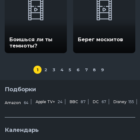
Боишься ли ты
Берег москитов
темноты?
1
2
3
4
5
6
7
8
9
Подборки
Apple TV+
24
BBC
87
DC
67
Disney
155
Amazon
64
Календарь