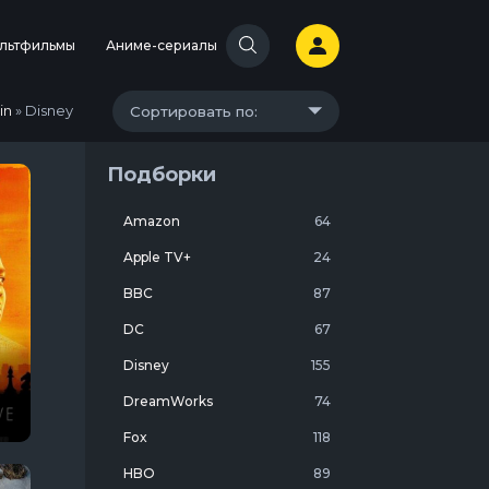
льтфильмы
Аниме-сериалы
in
» Disney
Сортировать по:
Подборки
Amazon
64
Apple TV+
24
BBC
87
DC
67
Disney
155
DreamWorks
74
е
Fox
118
HBO
89