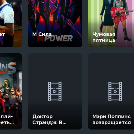
ет
М Сила
Чумовая
пятница
элли-
Доктор
Мэри Поппинс
реть
Стрэндж: В
возвращается
мультивселенной