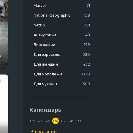
Marvel
71
National Geographic
138
Netflix
371
Антиутопии
48
Биографии
199
Для взрослых
320
ь
Для женщин
432
Для молодёжи
1030
Для мужчин
309
Лучшие фильмы 20 века
7
Молодежные комедии
273
Календарь
Мотивирующие
103
03
04
05
06
07
08
09
На реальных событиях
274
В изоляции
1670
Про агентов
129