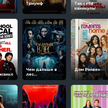
Триумф
Так себе
ряи
8 сезон 5 серяи
каникулы
Чем дальше в
Дом Рэйвен
Мюзикл
лес...