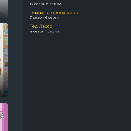
13 сезон 8 серяи
3 сезон 1 серяи
Про акул
31
Темная сторона ринга
7 сезон 6 серяи
Про апокалипсис
56
Тед Лассо
Про боевые искусства
49
4 сезон 1 серяи
Про бывших
54
Про вампиров
64
Про ведьм
63
Про войну 1941-1945
66
Про гонки
55
Про девушек
189
Про детей
117
Про динозавров
54
Про докторов
54
Про драконов
39