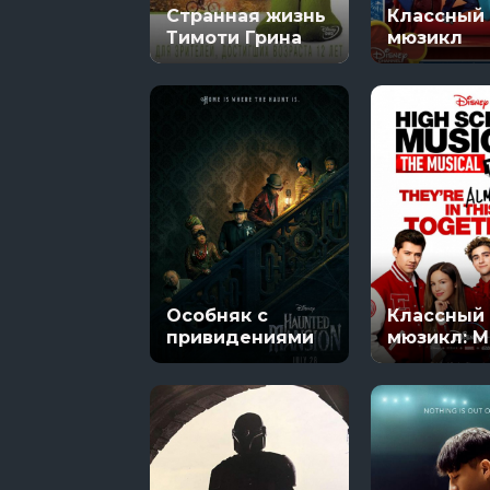
Странная жизнь
Классный
11 сезон 8 се
Тимоти Грина
мюзикл
Особняк с
Классный
привидениями
мюзикл: 