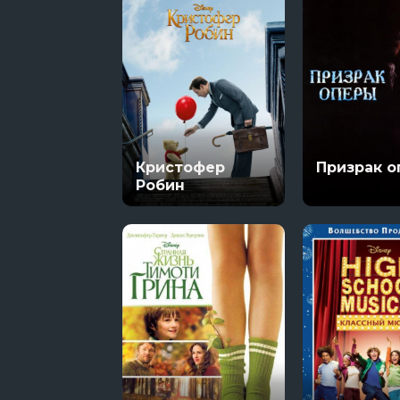
Кристофер
Призрак 
Робин
Гранчестер