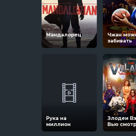
Мандалорец
Чжан мож
забивать
Рука на
Злодеи В
миллион
Вью смот
онлайн