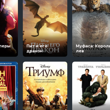
оперы
Пит и его
Муфаса: Корол
дракон
лев
Настоящий американец / Всеамериканский