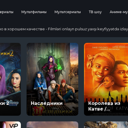
ериалы
Мультфильмы
Мультсериалы
ТВ шоу
Аниме-му
 хорошем качестве - Filmləri onlayn pulsuz yaxşı keyfiyyətdə izləy
ки 2
Наследники
Королева из
Катве /
Королева Катв