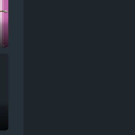
Про животных
245
Про жизнь
374
Про звезд
57
Про зомби
68
Про инопланетян
68
Про космос
128
Про любовь
366
Про маньяков
133
Про мафию, банды
179
Про монстров
106
Про оборотней
57
Про ограбления, аферы и мошенников
303
Про острова
29
Про подростков
256