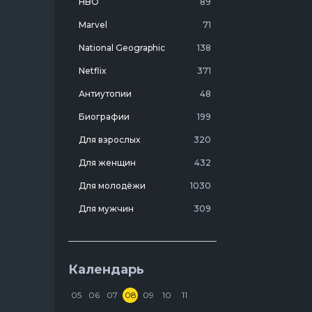
HBO
89
Marvel
71
National Geographic
138
Netflix
371
Антиутопии
48
Биографии
199
Для взрослых
320
Для женщин
432
Для молодёжи
1030
Для мужчин
309
Лучшие фильмы 20 века
7
Молодежные комедии
273
Календарь
Мотивирующие
103
05
06
07
08
09
10
11
На реальных событиях
274