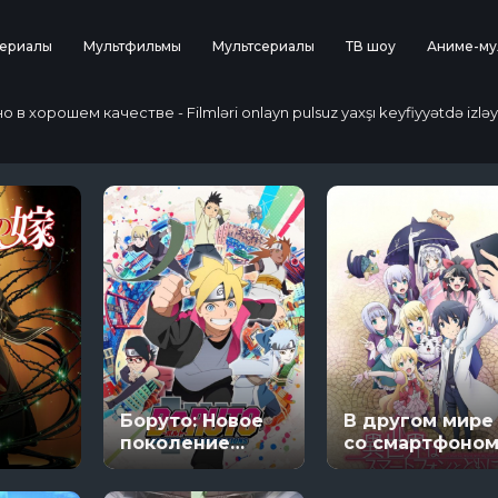
ериалы
Мультфильмы
Мультсериалы
ТВ шоу
Аниме-му
 хорошем качестве - Filmləri onlayn pulsuz yaxşı keyfiyyətdə izləy
Боруто: Новое
В другом мире
поколение
со смартфоно
Наруто