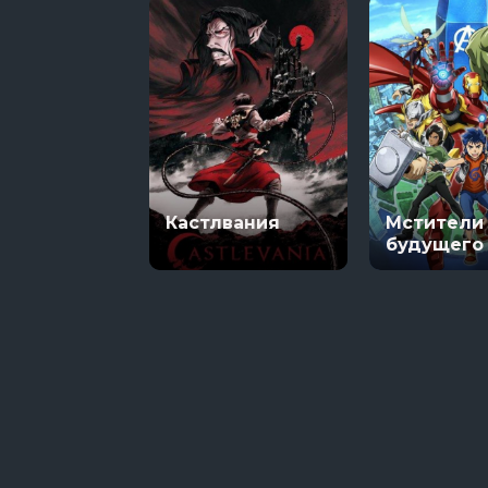
Кастлвания
Мстители
будущего