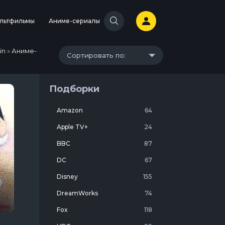
льтфильмы
Аниме-сериалы
in
»
Аниме-
Сортировать по:
Подборки
Amazon
64
Apple TV+
24
BBC
87
DC
67
Disney
155
DreamWorks
74
м
Fox
118