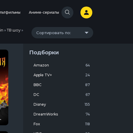
льтфильмы
Аниме-сериалы
in
»
ТВ шоу
»
Сортировать по:
Подборки
Amazon
64
Apple TV+
24
BBC
87
DC
67
Disney
155
DreamWorks
74
Fox
118