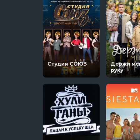
Студия СОЮЗ
Держи ме
руку