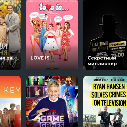
ня за
LOVE IS
Секретный
миллионер