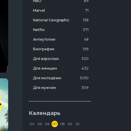
HBO
89
Marvel
71
National Geographic
138
Netflix
371
Антиутопии
48
Биографии
199
Для взрослых
320
Для женщин
432
Для молодёжи
1030
Для мужчин
309
Лучшие фильмы 20 века
7
Молодежные комедии
273
Календарь
Мотивирующие
103
04
05
06
07
08
09
10
На реальных событиях
274