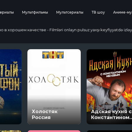
ериалы
Мультфильмы
Мультсериалы
ТВ шоу
Аниме-му
 хорошем качестве - Filmləri onlayn pulsuz yaxşı keyfiyyətdə izləy
Холостяк
Адская кухня с
Россия
Константином
Ивлевым