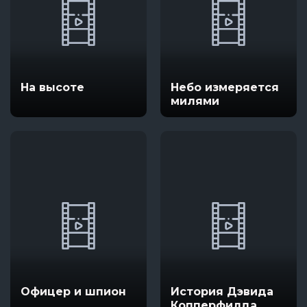
На высоте
Небо измеряется
милями
Офицер и шпион
История Дэвида
Копперфилда