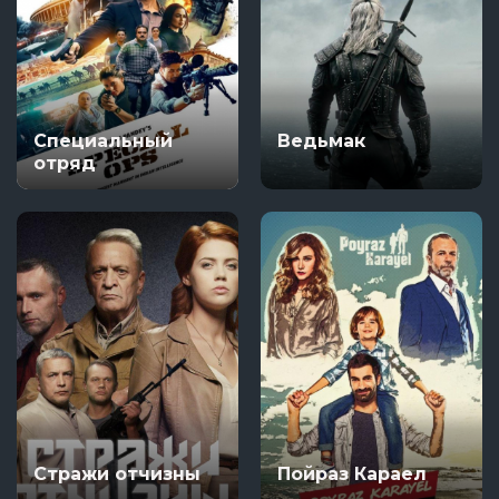
Специальный
Ведьмак
отряд
Стражи отчизны
Пойраз Караел