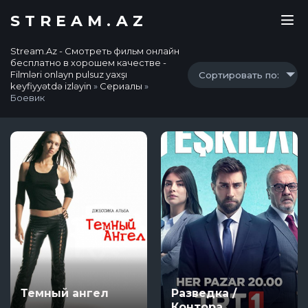
STREAM.AZ
Stream.Az - Смотреть фильм онлайн
бесплатно в хорошем качестве -
Filmləri onlayn pulsuz yaxşı
Сортировать по:
keyfiyyətdə izləyin
»
Сериалы
»
Боевик
Темный ангел
Разведка /
Контора