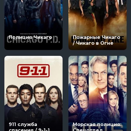
Полиция Чикаго
Пожарные Чикаго
/ Чикаго в Огне
911 служба
Морская полиция:
спасения / 9-1-1
Спецотдел