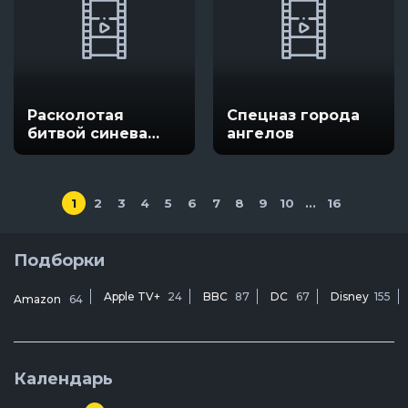
Расколотая
Спецназ города
битвой синева
ангелов
небес
1
2
3
4
5
6
7
8
9
10
...
16
Подборки
Apple TV+
24
BBC
87
DC
67
Disney
155
Amazon
64
Календарь