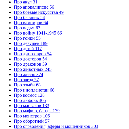
Про акул
31
Про апокалипсис
56
Про боевые искусства
49
Про бывших
54
Про вампиров
64
Про ведьм
63
Про войну 1941-1945
66
Про гонки
55
Про девушек
189
Про детей
117
Про динозавров
54
Про докторов
54
Про драконов
39
Про животных
245
Про жизнь
374
Про звезд
57
Про зомби
68
Про инопланетян
68
Про космос
128
Про любовь
366
Про маньяков
133
Про мафию, банды
179
Про монстров
106
Про оборотней
57
Про ограбления, аферы и мошенников
303