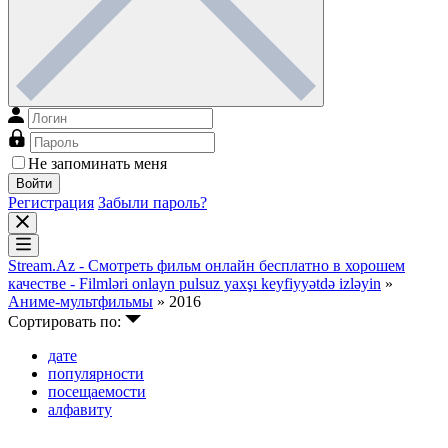
Не запоминать меня
Войти
Регистрация
Забыли пароль?
Stream.Az - Смотреть фильм онлайн бесплатно в хорошем
качестве - Filmləri onlayn pulsuz yaxşı keyfiyyətdə izləyin
»
Аниме-мультфильмы
» 2016
Сортировать по:
дате
популярности
посещаемости
алфавиту