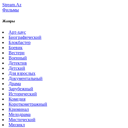
Stream.Az
Фильмы
Жанры
Арт-хаус
Биографический
Блокбастер
Боевик
Вестерн
Военный
Детектив
Детский
Для взрослых
Документальный
Драма
Зарубежный
Исторический
Комедия
Короткометражный
Криминал
Мелодрама
Мистический
Мюзикл