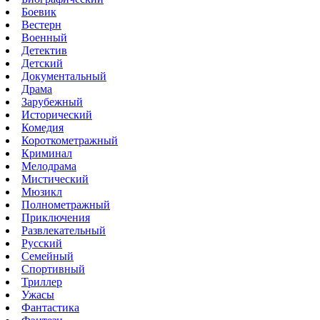
Боевик
Вестерн
Военный
Детектив
Детский
Документальный
Драма
Зарубежный
Исторический
Комедия
Короткометражный
Криминал
Мелодрама
Мистический
Мюзикл
Полнометражный
Приключения
Развлекательный
Русский
Семейный
Спортивный
Триллер
Ужасы
Фантастика