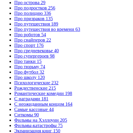
Про острова
29
Про подростков
256
Про полицию
336
Про призраков
135
Про путешествия
189
Про путешествия во времени
63
Про роботов
54
Про снайперов
22
Про спорт
176
Про средневековье
40
Про супергероев
98
Про танки
15
Про тюрьму
74
Про футбол
32
Про школу
120
Психологические
232
Рождественские
215
Романтические комедии
198
С наградами
181
С неожиданным концом
164
Самые кассовые
44
Ситкомы
90
Фильмы на Хэллоуин
205
Фильмы-катастрофы
75
Экранизация книг
150