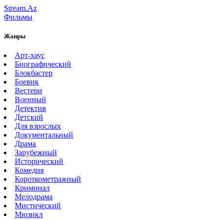
Stream.Az
Фильмы
Жанры
Арт-хаус
Биографический
Блокбастер
Боевик
Вестерн
Военный
Детектив
Детский
Для взрослых
Документальный
Драма
Зарубежный
Исторический
Комедия
Короткометражный
Криминал
Мелодрама
Мистический
Мюзикл