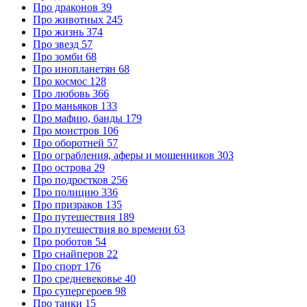
Про драконов
39
Про животных
245
Про жизнь
374
Про звезд
57
Про зомби
68
Про инопланетян
68
Про космос
128
Про любовь
366
Про маньяков
133
Про мафию, банды
179
Про монстров
106
Про оборотней
57
Про ограбления, аферы и мошенников
303
Про острова
29
Про подростков
256
Про полицию
336
Про призраков
135
Про путешествия
189
Про путешествия во времени
63
Про роботов
54
Про снайперов
22
Про спорт
176
Про средневековье
40
Про супергероев
98
Про танки
15