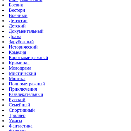
Боевик
Вестерн
Военный
Детектив
Детский
Документальный
Драма
Зарубежный
Исторический
Комедия
Короткометражный
Криминал
Мелодрама
Мистический
Мюзикл
Полнометражный
Приключения
Развлекательный
Русский
Семейный
Спортивный
Триллер
Ужасы
Фантастика