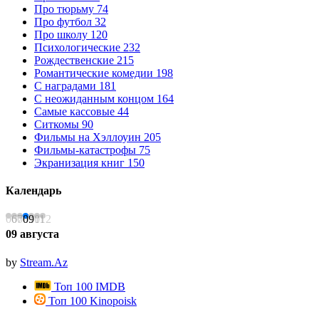
Про тюрьму
74
Про футбол
32
Про школу
120
Психологические
232
Рождественские
215
Романтические комедии
198
С наградами
181
С неожиданным концом
164
Самые кассовые
44
Ситкомы
90
Фильмы на Хэллоуин
205
Фильмы-катастрофы
75
Экранизация книг
150
Календарь
06
07
08
09
10
11
12
09 августа
1
by
Stream.Az
Топ 100 IMDB
Топ 100 Kinopoisk