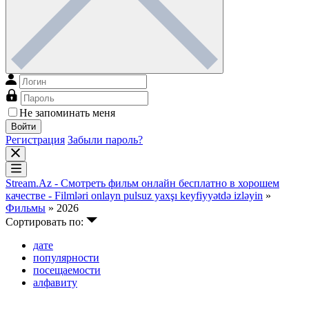
Не запоминать меня
Войти
Регистрация
Забыли пароль?
Stream.Az - Смотреть фильм онлайн бесплатно в хорошем
качестве - Filmləri onlayn pulsuz yaxşı keyfiyyətdə izləyin
»
Фильмы
» 2026
Сортировать по:
дате
популярности
посещаемости
алфавиту