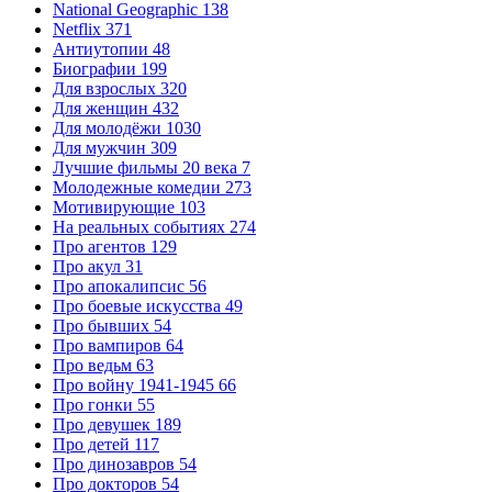
National Geographic
138
Netflix
371
Антиутопии
48
Биографии
199
Для взрослых
320
Для женщин
432
Для молодёжи
1030
Для мужчин
309
Лучшие фильмы 20 века
7
Молодежные комедии
273
Мотивирующие
103
На реальных событиях
274
Про агентов
129
Про акул
31
Про апокалипсис
56
Про боевые искусства
49
Про бывших
54
Про вампиров
64
Про ведьм
63
Про войну 1941-1945
66
Про гонки
55
Про девушек
189
Про детей
117
Про динозавров
54
Про докторов
54