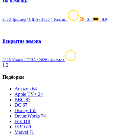
На помощь!
2026
Триллер / США / 2026 / Фильмы
- 6.4
- 6.9
Вскрытие демона
2026
Ужасы / США / 2026 / Фильмы
1
2
Подборки
Amazon
64
Apple TV+
24
BBC
87
DC
67
Disney
155
DreamWorks
74
Fox
118
HBO
89
Marvel
71