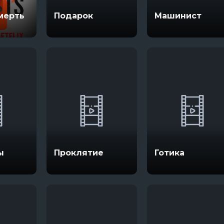
В изоляции
1670
мерть
Подарок
Машинист
13 сезон 8 серяи
3 сезон 1 серяи
Темная сторона ринга
7 сезон 6 серяи
Тед Лассо
4 сезон 1 серяи
ы
Проклятие
Готика