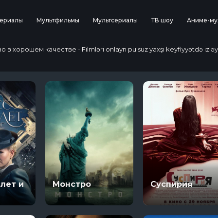
ериалы
Мультфильмы
Мультсериалы
ТВ шоу
Аниме-му
 хорошем качестве - Filmləri onlayn pulsuz yaxşı keyfiyyətdə izləy
лет и
Монстро
Суспирия