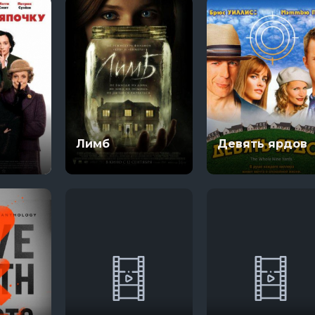
Лимб
Девять ярдов