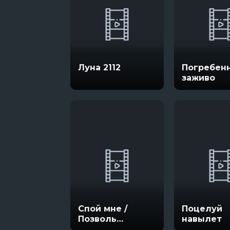
Луна 2112
Погребен
заживо
Спой мне /
Поцелуй
Позволь
навылет
послушать твою