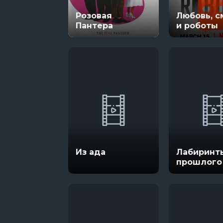
Розовая
Любовь, с
Пантера
и роботы
Из ада
Лабиринт
прошлого