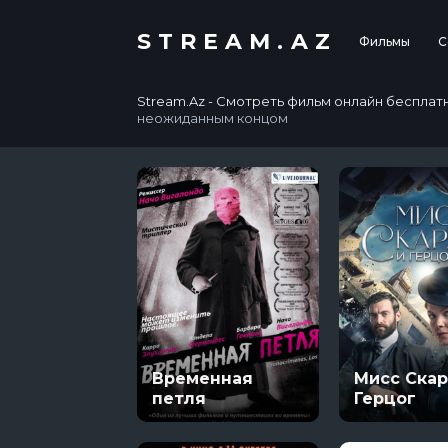
STREAM.AZ
Фильмы
С
Stream.Az - Смотреть фильм онлайн бесплатно в
неожиданным концом
Временная
Мисс Скар
петля
Герцог