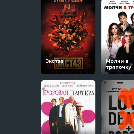
Экстаз
Молчи в
тряпочку