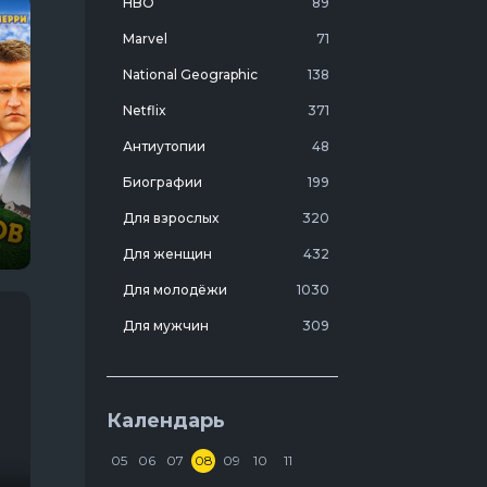
HBO
89
Marvel
71
National Geographic
138
Netflix
371
Антиутопии
48
Биографии
199
Для взрослых
320
Для женщин
432
Для молодёжи
1030
Для мужчин
309
Лучшие фильмы 20 века
7
Молодежные комедии
273
Календарь
Мотивирующие
103
05
06
07
08
09
10
11
На реальных событиях
274