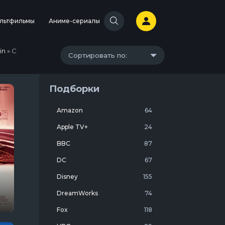
льтфильмы
Аниме-сериалы
in
» С
Сортировать по:
Подборки
Amazon
64
Apple TV+
24
BBC
87
DC
67
Disney
155
DreamWorks
74
Fox
118