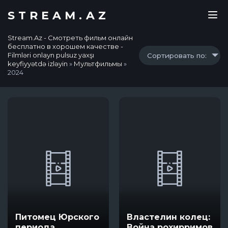
STREAM.AZ
Stream.Az - Смотреть фильм онлайн
бесплатно в хорошем качестве -
Filmləri onlayn pulsuz yaxşı
Сортировать по:
keyfiyyətdə izləyin
»
Мультфильмы
»
2024
Питомец Юрского
Властелин колец:
периода.
Война рохирримов