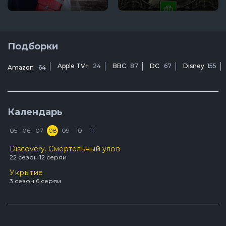
Подборки
Apple TV+
24
BBC
87
DC
67
Disney
155
Amazon
64
Календарь
05
06
07
08
09
10
11
Discovery. Смертельный улов
22 сезон 12 серяи
Укрытие
3 сезон 6 серяи