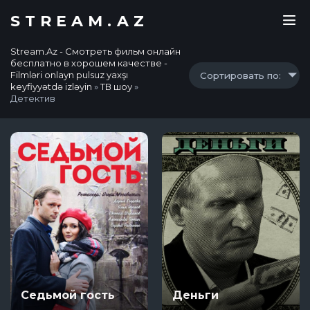
STREAM.AZ
Stream.Az - Смотреть фильм онлайн
бесплатно в хорошем качестве -
Filmləri onlayn pulsuz yaxşı
Сортировать по:
keyfiyyətdə izləyin
»
ТВ шоу
»
Детектив
Седьмой гость
Деньги