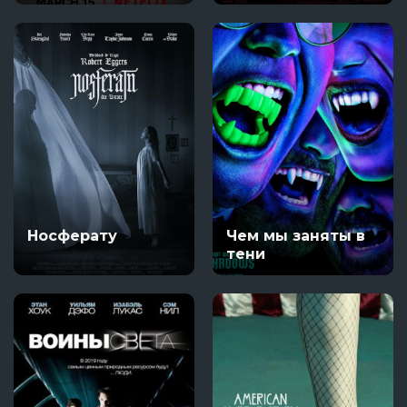
Носферату
Чем мы заняты в
тени