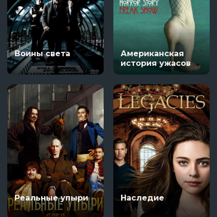
Воины света
Американская
история ужасов
Реальные упыри
Наследие