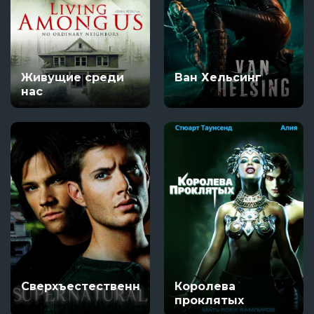
Живущие среди
Ван Хельсинг
нас
Сверхъестественное
Королева
проклятых