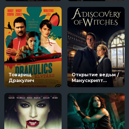
Товарищ
Открытие ведьм /
Дракулич
Манускрипт
всевластия