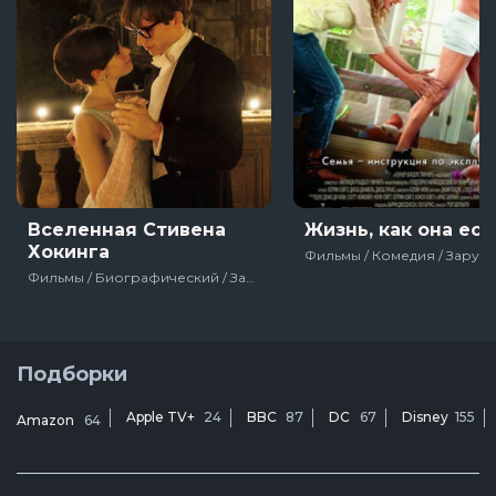
Вселенная Стивена
Жизнь, как она ест
Хокинга
Фильмы / Биографический / Зарубежный / Мелодрама / Драма / Про звезд / Биографии / На реальных событиях / Мотивирующие / Про жизнь / США / Великобритания
Подборки
Apple TV+
24
BBC
87
DC
67
Disney
155
Amazon
64