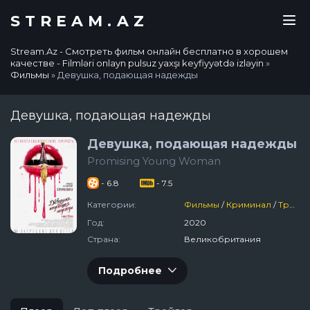
STREAM.AZ
Stream.Az - Смотреть фильм онлайн бесплатно в хорошем
качестве - Filmləri onlayn pulsuz yaxşı keyfiyyətdə izləyin
»
Фильмы
» Девушка, подающая надежды
Девушка, подающая надежды
Девушка, подающая надежды
Promising Young Woman
- 6.8
- 7.5
Категории:
Фильмы
/
Криминал
/
Триллер
Год:
2020
Страна:
Великобритания
Подробнее