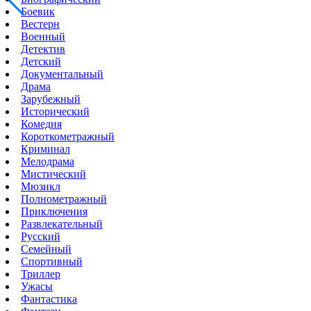
Боевик
Вестерн
Военный
Детектив
Детский
Документальный
Драма
Зарубежный
Исторический
Комедия
Короткометражный
Криминал
Мелодрама
Мистический
Мюзикл
Полнометражный
Приключения
Развлекательный
Русский
Семейный
Спортивный
Триллер
Ужасы
Фантастика