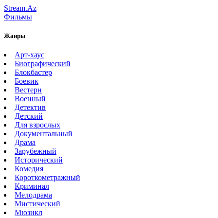
Stream.Az
Фильмы
Жанры
Арт-хаус
Биографический
Блокбастер
Боевик
Вестерн
Военный
Детектив
Детский
Для взрослых
Документальный
Драма
Зарубежный
Исторический
Комедия
Короткометражный
Криминал
Мелодрама
Мистический
Мюзикл