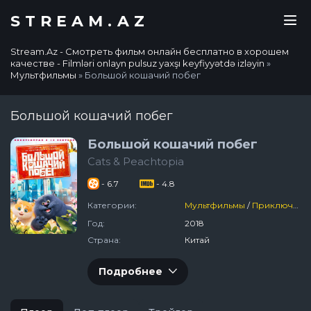
STREAM.AZ
Stream.Az - Смотреть фильм онлайн бесплатно в хорошем
качестве - Filmləri onlayn pulsuz yaxşı keyfiyyətdə izləyin
»
Мультфильмы
» Большой кошачий побег
Большой кошачий побег
Большой кошачий побег
Cats & Peachtopia
- 6.7
- 4.8
Категории:
Мультфильмы
/
Приключения
Год:
2018
Страна:
Китай
Подробнее