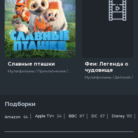
Славные пташки
Феи: Легенда о
чудовище
Мультфильмы / Приключения / Детский / Семейный / Комедия / Зарубежный / 2018
Подборки
Apple TV+
24
BBC
87
DC
67
Disney
155
Amazon
64