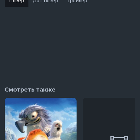
Плеер
Доп плеер
Трейлер
Смотреть также