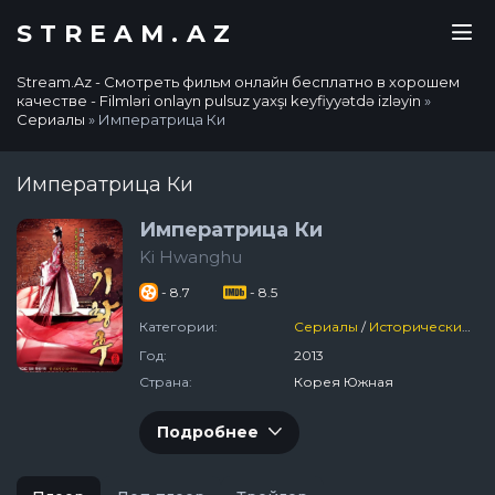
STREAM.AZ
Stream.Az - Смотреть фильм онлайн бесплатно в хорошем
качестве - Filmləri onlayn pulsuz yaxşı keyfiyyətdə izləyin
»
Сериалы
» Императрица Ки
Императрица Ки
Императрица Ки
Ki Hwanghu
- 8.7
- 8.5
Категории:
Сериалы
/
Исторический
/
Б
Год:
2013
Страна:
Корея Южная
Подробнее