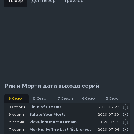
Плеер
Доп плеер
Трейлер
Рик и Морти дата выхода серий
9 Сезон
8 Сезон
7 Сезон
6 Сезон
5 Сезон
4
10 серия
2026-07-27
Field of Dreams
9 серия
2026-07-20
Salute Your Morts
8 серия
2026-07-13
Rickuiem Mort a Dream
7 серия
2026-07-06
Mortgully: The Last Rickforest