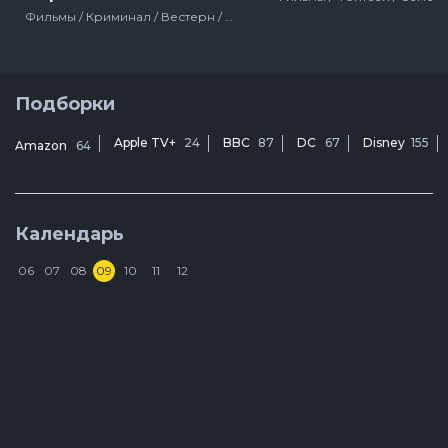
Фильмы / Криминал / Вестерн / Зарубежный / Драма / Для взрослых / США
Подборки
Apple TV+
24
BBC
87
DC
67
Disney
155
Amazon
64
Календарь
06
07
08
09
10
11
12