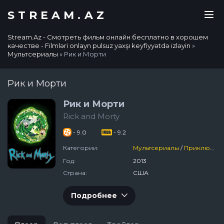
STREAM.AZ
Stream.Az - Смотреть фильм онлайн бесплатно в хорошем
качестве - Filmləri onlayn pulsuz yaxşı keyfiyyətdə izləyin
»
Мультсериалы
» Рик и Морти
Рик и Морти
Рик и Морти
Rick and Morty
- 9.0
- 9.2
Категории:
Мультсериалы
/
Приключения
Год:
2013
Страна:
США
Подробнее