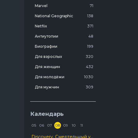
Marvel
71
National Geographic
138
Netflix
371
Антиутопии
48
Биографии
199
Для взрослых
320
Для женщин
432
Для молодёжи
1030
Для мужчин
309
Лучшие фильмы 20 века
7
Молодежные комедии
273
Календарь
Мотивирующие
103
05
06
07
08
09
10
11
На реальных событиях
274
Discovery. Смертельный улов
Про агентов
129