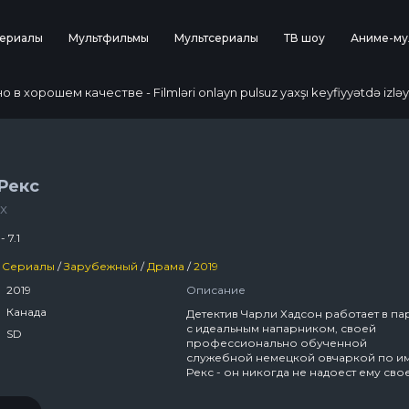
ериалы
Мультфильмы
Мультсериалы
ТВ шоу
Аниме-му
 хорошем качестве - Filmləri onlayn pulsuz yaxşı keyfiyyətdə izləy
Рекс
x
- 7.1
Сериалы
/
Зарубежный
/
Драма
/
2019
2019
Описание
Канада
Детектив Чарли Хадсон работает в па
с идеальным напарником, своей
SD
профессионально обученной
служебной немецкой овчаркой по и
Рекс - он никогда не надоест ему сво
болтовнёй.