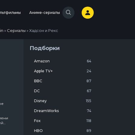
льтфильмы
Аниме-сериалы
in
»
Сериалы
» Хадсон и Рекс
Подборки
Amazon
64
Apple TV+
24
BBC
87
DC
67
Disney
155
ре
DreamWorks
74
мени
Fox
118
ей
HBO
89