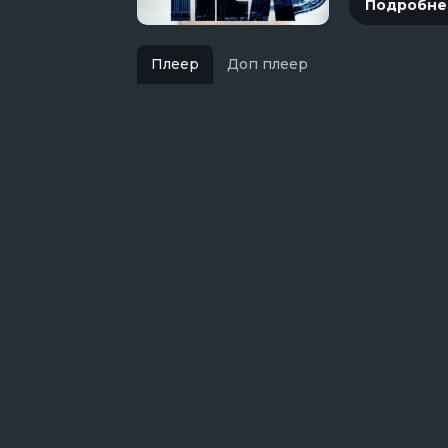
Подробне
Плеер
Доп плеер