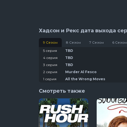
Хадсон и Рекс дата выхода се
9 Сезон
8 Сезон
7 Сезон
6 Сезон
5 серия
TBD
4 серия
TBD
3 серия
TBD
2 серия
Murder Al Fesco
1 серия
All the Wrong Moves
Смотреть также