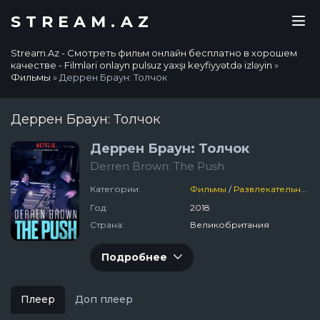
STREAM.AZ
Stream.Az - Смотреть фильм онлайн бесплатно в хорошем
качестве - Filmləri onlayn pulsuz yaxşı keyfiyyətdə izləyin
»
Фильмы
» Деррен Браун: Толчок
Деррен Браун: Толчок
Деррен Браун: Толчок
Derren Brown: The Push
Категории:
Фильмы
/
Развлекательный
Год:
2018
Страна:
Великобритания
Подробнее
Плеер
Доп плеер