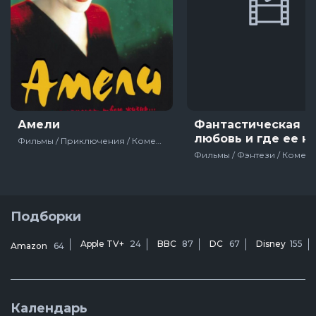
Амели
Фантастическая
любовь и где ее н
Фильмы / Приключения / Комедия / Зарубежный / Мелодрама / Романтические комедии / Про девушек / Для женщин / Франция
Подборки
Apple TV+
24
BBC
87
DC
67
Disney
155
Amazon
64
Календарь